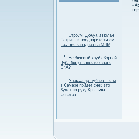
оде
«Ар
гор
Строум, Дюбуа и Нолан
Патрик - в предварительном
составе канадцев на МЧМ
Не базовый клуб сборной.
Зуба берут в шестое звено
СКА?
Александр Бубнов: Если
в Самаре пойдет снег, это
будет на руку Крыльям
Советов