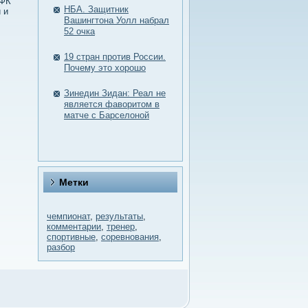
ПФК
НБА. Защитник
 и
Вашингтона Уолл набрал
52 очка
19 стран против России.
Почему это хорошо
Зинедин Зидан: Реал не
является фаворитом в
матче с Барселоной
Метки
чемпионат
,
результаты
,
комментарии
,
тренер
,
спортивные
,
соревнования
,
разбор