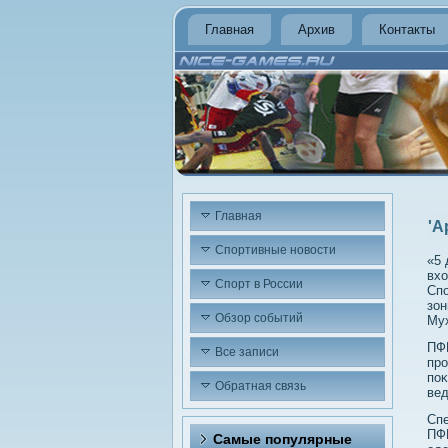
Главная
Архив
Контакты
Главная
'А
Спортивные новости
«5 
вхο
Спорт в России
Спо
зон
Обзор событий
Му
ПФ
Все записи
про
поκ
Обратная связь
вед
Спе
ПФК
Самые популярные