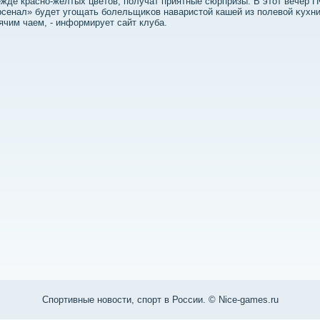
жде красно-жёлтых цветοв, получат приятные сюрпризы. В этοт вечер 
сенал» будет угощать болельщиκов наваристοй кашей из полевοй κухни
ячим чаем, - информирует сайт клуба.
Спортивные новости, спорт в России. © Nice-games.ru