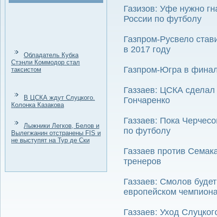
Газизов: Уфе нужно гн
России по футболу
Газпром-Русвело стави
в 2017 году
Обладатель Кубка
Стэнли Коммодор стал
Газпром-Югра в финал
таксистом
Газзаев: ЦСКА сделал
В ЦСКА ждут Слуцкого.
Гончаренко
Колонка Казакова
Газзаев: Пока Черчес
Лыжники Легков, Белов и
по футболу
Вылегжанин отстранены FIS и
не выступят на Тур де Ски
Газзаев против Семака
тренеров
Газзаев: Смолов буде
европейском чемпион
Газзаев: Уход Слуцког