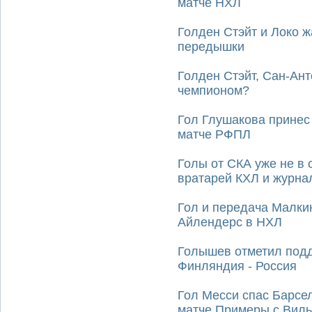
матче НХЛ
Голден Стэйт и Локо 
передышки
Голден Стэйт, Сан-Ант
чемпионом?
Гол Глушакова принес
матче РФПЛ
Голы от СКА уже не в 
вратарей КХЛ и журна
Гол и передача Малки
Айлендерс в НХЛ
Голышев отметил подд
Финляндия - Россия
Гол Месси спас Барсе
матче Примеры с Вил