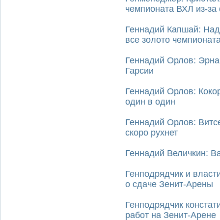
чемпионата ВХЛ из-за
Геннадий Капшай: Над
все золото чемпионат
Геннадий Орлов: Эрна
Гарсии
Геннадий Орлов: Коко
один в один
Геннадий Орлов: Витс
скоро рухнет
Геннадий Величкин: В
Генподрядчик и власт
о сдаче Зенит-Арены
Генподрядчик констат
работ на Зенит-Арене