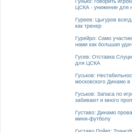
Гунько: говорить игро
ЦСКА - унижение для 
Гуреев: Цыгуров всег
как тренер
Гурейро: Само участи
нами как большая уда
Гусев: Отставка Слуцк
для ЦСКА
Гуськов: Нестабильнос
московского Динамо в 
Гуськов: Запаса по иг
забивают и много про
Густаво: Динамо пров
мини-футболу
Густаво Пойет: Транс