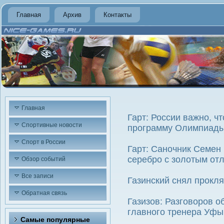
Главная
Архив
Контакты
Главная
Гарт: России важно, ч
Спортивные новости
программу Олимпиад
Спорт в России
Гарт: Саночник Семен
серебро с золотым от
Обзор событий
Все записи
Газинский снял прокл
Обратная связь
Газизов: Разговоров о
главного тренера Уфы
Самые популярные