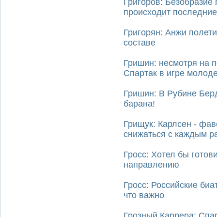
Григоров: Безобразие
происходит последние
Григорян: Анжи полети
составе
Гришин: несмотря на 
Спартак в игре молод
Гришин: В Рубине Бер
барана!
Грищук: Карлсен - фав
снижаться с каждым р
Гросс: Хотел бы готов
направлению
Гросс: Российские биа
что важно
Грозный Каррера: Спар