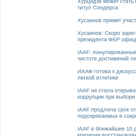
Хурцидзе может стать
титул Сондерса
Хусаинов примет учас
Хусаинов: Скоро заре
президента ФБР офиц
IAAF: Аннулированные
чистоте достижений л
ИААФ готова к дискус
легкой атлетике
IAAF не стала открыв
коррупции при выборе
IAAF продлила срок от
подозреваемых в сокр
IAAF в ближайшие 10 
критерии восстановле