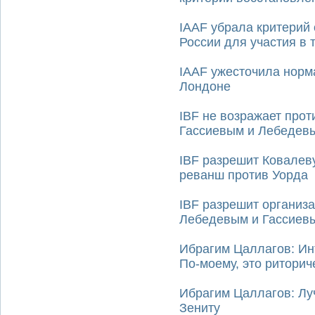
IAAF убрала критерий
России для участия в 
IAAF ужесточила норм
Лондоне
IBF не возражает про
Гассиевым и Лебедев
IBF разрешит Ковалев
реванш против Уорда
IBF разрешит организ
Лебедевым и Гассиев
Ибрагим Цаллагов: Ин
По-моему, это риторич
Ибрагим Цаллагов: Луч
Зениту