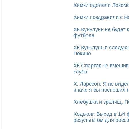
Химки одолели Локомо
Химки поздравили с Н
ХК Куньлунь не будет 
футбола
ХК Куньлунь в следующ
Пекине
ХК Спартак не вмешив
клуба
Х. Ларссон: Я не виде
иначе я бы поспешил 
Хлебушка и зрелищ. П
Ходьков: Выход в 1/4
результатом для росс