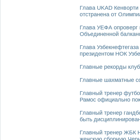
Глава UKAD Кенворти 
отстранена от Олимпи
Глава УЕФА опроверг
Объединенной балканс
Глава Узбекнефтегаза
президентом НОК Узбе
Главные рекорды клуб
Главные шахматные со
Главный тренер футбо
Рамос официально пок
Главный тренер ганд
быть дисциплинирова
Главный тренер ЖБК 
женскую сборную Чер