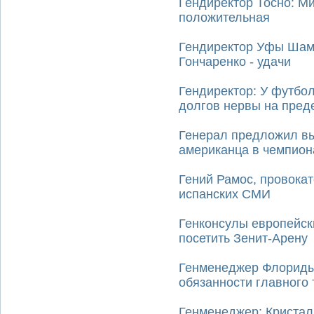
Гендиректор Тосно: М
положительная
Гендиректор Уфы Шами
Гончаренко - удачи
Гендиректор: У футбол
долгов нервы на пред
Генерал предложил вы
американца в чемпион
Гений Рамос, провокат
испанских СМИ
Генконсулы европейски
посетить Зенит-Арену
Генменеджер Флориды
обязанности главного
Генменеджер: Кристал