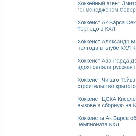
Хоккейный агент Дмит
генменеджером Север
Хоккеист Ак Барса Сек
Торпедо в КХЛ
Хоккеист Александр М
полгода в клубе КХЛ 
Хоккеист Авангарда Дэ
вдохновляла русская 
Хоккеист Чикаго Тэйвз
строительство крытого
Хоккеист ЦСКА Киселе
вызове в сборную на 
Хоккеисты Ак Барса о
чемпионата КХЛ