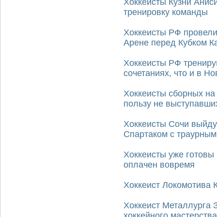
Хоккеисты Кузни Анис
тренировку команды
Хоккеисты РФ провели
Арене перед Кубком К
Хоккеисты РФ трениру
сочетаниях, что и в Но
Хоккеисты сборных на
пользу не выступавши
Хоккеисты Сочи выйдут
Спартаком с траурным
Хоккеисты уже готовы к
оплачен вовремя
Хоккеист Локомотива 
Хоккеист Металлурга 
хоккейного мастерства