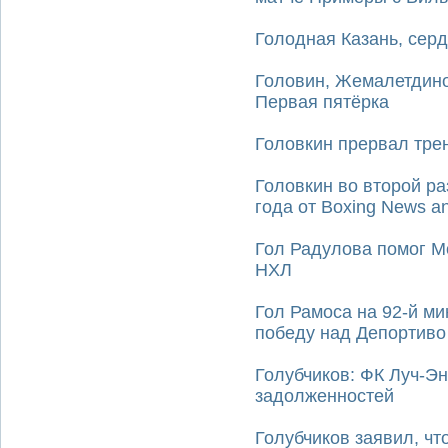
Голодная Казань, сер
Головин, Жемалетдино
Первая пятёрка
Головкин прервал тре
Головкин во второй р
года от Boxing News a
Гол Радулова помог М
НХЛ
Гол Рамоса на 92-й м
победу над Депортиво
Голубчиков: ФК Луч-Э
задолженностей
Голубчиков заявил, ч