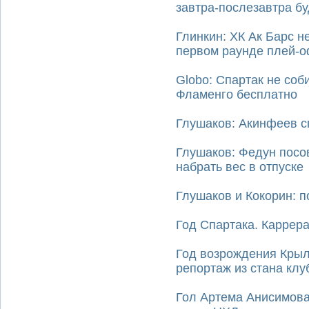
завтра-послезавтра б
Глинкин: ХК Ак Барс не
первом раунде плей-
Globo: Спартак не соб
Фламенго бесплатно
Глушаков: Акинфеев сп
Глушаков: Федун посо
набрать вес в отпуске
Глушаков и Кокорин: п
Год Спартака. Каррер
Год возрождения Кры
репортаж из стана клу
Гол Артема Анисимова