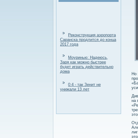
Реконструкция аэропорта
Саранска продлится до конца
2017 года
Моуринью: Надеюсь,
Заря как можно быстрее
будет играть действительно
дома
Но 
про
«Ба
0:4 - так Зенит не
уси
унижали 13 лет
Див
на 
«Ре
тре
это
Отд
Але
лиг
это