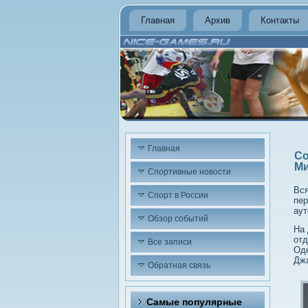
Главная
Архив
Контакты
Главная
Со
Ми
Спортивные новости
Вся
Спорт в России
пер
аут
Обзор событий
На 
отд
Все записи
Одн
Джа
Обратная связь
Самые популярные