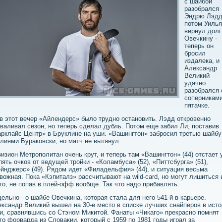
с шайбой
разобрался
Эндрю Лэдд
потом Уиль
вернул долг
Овечкину -
теперь он
бросил
издалека, и
Александр
Великий
удачно
разобрался 
соперниками
пятачке.
в этот вечер «Айлендерс» было трудно остановить. Лэдд откровенно
валивал сезон, но теперь сделал дубль. Потом еще забил Ли, поставив
рклайс Центр» в Бруклине на уши. «Вашингтон» забросил третью шайбу
лиями Бураковски, но матч не вытянул.
изион Метрополитан очень крут, и теперь там «Вашингтон» (44) отстает 
пять очков от ведущей тройки - «Коламбуса» (52), «Питтсбурга» (51),
йнджерс» (49). Рядом идет «Филадельфия» (44), и ситуация весьма
вожная. Пока «Кэпиталз» рассчитывают на wild-card, но могут лишиться 
го, не попав в плей-офф вообще. Так что надо прибавлять.
ельно - о шайбе Овечкина, которая стала для него 541-й в карьере.
ксандр Великий вышел на 30-е место в списке лучших снайперов в исто
и, сравнявшись со Стэном Микитой. Фанаты «Чикаго» прекрасно помнят
го форварда из Словакии, который с 1959 по 1981 годы играл за