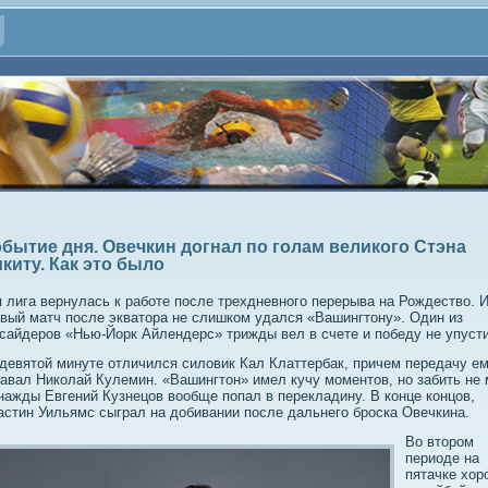
бытие дня. Овечкин догнал по голам великого Стэна
киту. Как это было
 лига вернулась к работе после трехдневного перерыва на Рождество. 
вый матч после экватора не слишком удался «Вашингтону». Один из
сайдеров «Нью-Йорк Айлендерс» трижды вел в счете и победу не упуст
девятой минуте отличился силовик Кал Клаттербак, причем передачу е
авал Николай Кулемин. «Вашингтон» имел кучу моментов, но забить не 
ажды Евгений Кузнецов вообще попал в перекладину. В конце концов,
стин Уильямс сыграл на добивании после дальнего броска Овечкина.
Во втором
периоде на
пятачке хор