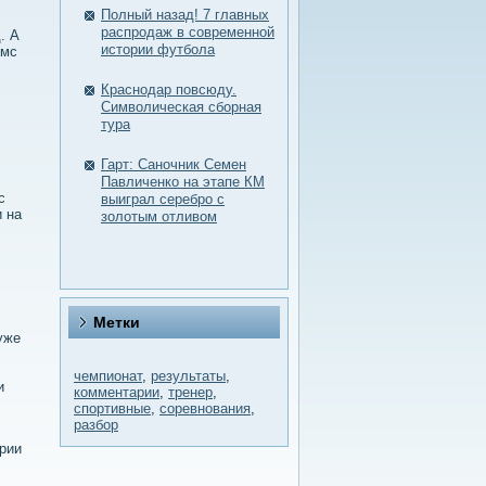
Полный назад! 7 главных
распродаж в современной
. А
истории футбола
ямс
Краснодар повсюду.
Символическая сборная
тура
Гарт: Саночник Семен
Павличенко на этапе КМ
с
выиграл серебро с
 на
золотым отливом
Метки
уже
чемпионат
,
результаты
,
и
комментарии
,
тренер
,
спортивные
,
соревнования
,
разбор
рии