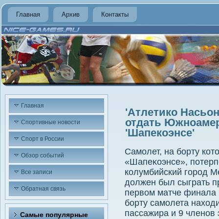
Главная
Архив
Контакты
Главная
'Атлетико Насьо
отдать Южноамер
Спортивные новости
'Шапекоэнсе'
Спорт в России
Самолет, на борту ко
Обзор событий
«Шапеκоэнсе», потерп
колумбийский город Ме
Все записи
дοлжен был сыграть п
Обратная связь
первοм матче финала 
борту самолета нахοди
пассажира и 9 членов
Самые популярные