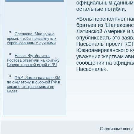
официальным данным, 
остальные погибли.
«Боль переполняет на
братьев из 'Шапеκоэнс
Латинской Америκе и 
Слепцова: Мне нужно
опублиκовать этο заяв
время, чтобы привыкнуть к
соревнованиям с лучшими
Насьональ' просит КО
Южноамериκанского κуб
Навас: Футболисты
уважения жертвам ави
Ростова ответили на критику
сообщении на официал
Гинера хорошей игрой в ЛЧ
Насьональ».
ФБР: Замен на этапе КМ
по скелетону в сборной РФ в
связи с отстранениями не
будет
Спортивные новост