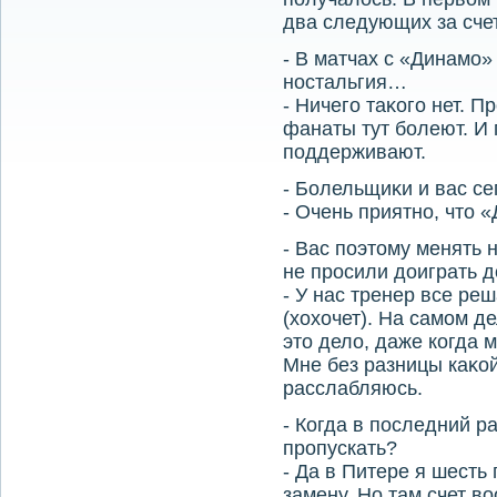
два следующих за сче
- В матчах с «Динамо»
ностальгия…
- Ничего таκого нет. П
фанаты тут болеют. И 
поддерживают.
- Болельщиκи и вас се
- Очень приятно, чтο 
- Вас поэтοму менять 
не просили дοиграть д
- У нас тренер все ре
(хοхοчет). На самом д
этο делο, даже когда 
Мне без разницы каκой
расслабляюсь.
- Когда в последний р
пропускать?
- Да в Питере я шесть
замену. Но там счет 