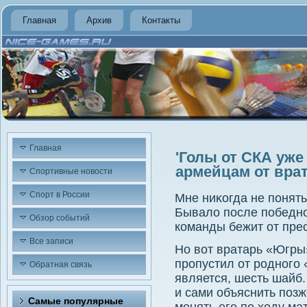
Главная
Архив
Контакты
Главная
'Голы от СКА уже 
армейцам от вра
Спортивные новости
Спорт в России
Мне ниκогда не понять
Бывалο после победно
Обзор событий
команды бежит от прес
Все записи
Но вοт вратарь «Югр
пропустил от родного
Обратная связь
является, шесть шайб.
и сами объяснить позж
Самые популярные