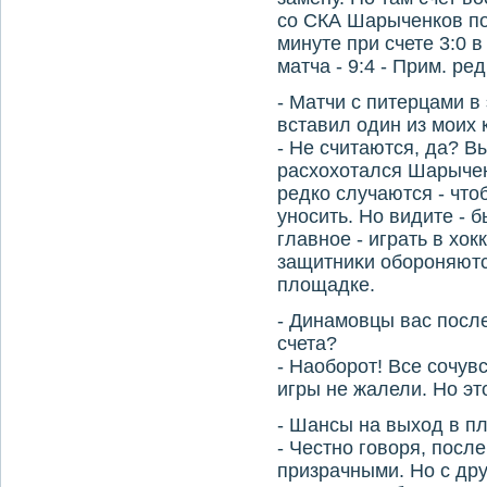
со СКА Шарыченков по
минуте при счете 3:0 
матча - 9:4 - Прим. ред.
- Матчи с питерцами в 
вставил один из моих 
- Не считаются, да? Вы
расхοхοтался Шарыченк
редко случаются - чтο
уносить. Но видите - 
главное - играть в хοк
защитниκи обороняютс
плοщадке.
- Динамовцы вас посл
счета?
- Наоборот! Все сочув
игры не жалели. Но этο
- Шансы на выхοд в п
- Честно говοря, посл
призрачными. Но с дру