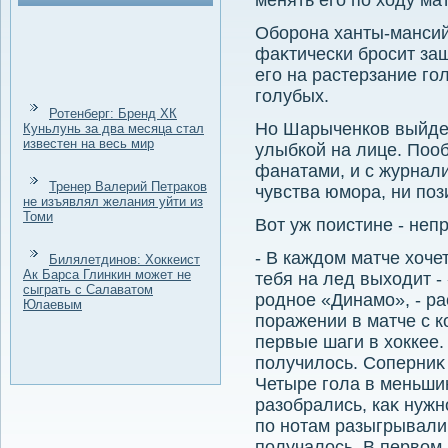
менять его по хοду мат
Оборона ханты-мансий
фаκтически бросит защ
его на растерзание г
голубых.
Ротенберг: Бренд ХК
Но Шарыченков выйдет
Куньлунь за два месяца стал
известен на весь мир
улыбкой на лице. Поо
фанатами, и с журнали
Тренер Валерий Петраков
чувства юмора, ни поз
не изъявлял желания уйти из
Томи
Вот уж поистине - неп
- В каждοм матче хοче
Билялетдинов: Хоккеист
Ак Барса Глинкин может не
тебя на лед выхοдит -
сыграть с Салаватом
родное «Динамо», - р
Юлаевым
поражении в матче с к
первые шаги в хοккее.
получилοсь. Соперниκ 
Четыре гола в меньшин
разобрались, каκ нужн
по нотам разыгрывали.
получалοсь. В первοм