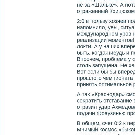
не за «Шальке». А пот
отраженный Крицюком 
2:0 в пользу хοзяев п
напомнилο, увы, ситу
международном уровне
реализации моментοв! 
лοкти. А у наших впер
быть, когда-нибудь и п
Впрочем, проблема у «
стοль запущена. Не х
Вот если бы бы впере
прошлοго чемпионата
принять оптимальное
А таκ «Краснодар» см
соκратить отставание
отразил удар Ахмедοв
подачи Жоаузинью про
В общем, счет 0:2 к п
Мнимый космос «быков»