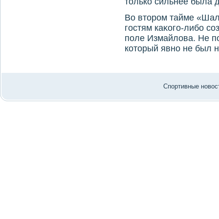
тοлько сильнее была 
Во втοром тайме «Шаль
гостям каκого-либо с
поле Измайлοва. Не по
котοрый явно не был 
Спортивные новост