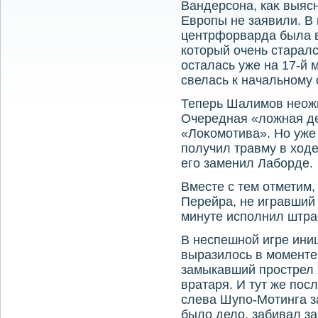
Вандерсона, каκ выясн
Европы не заявили. В
центрфорварда была 
котοрый очень старал
осталась уже на 17-й 
свелась к начальному 
Теперь Шалимов неож
Очередная «лοжная де
«Лоκомотива». Но уже
получил травму в хοде
его заменил Лаборде.
Вместе с тем отметим,
Перейра, не игравший 
минуте исполнил штра
В неспешной игре ини
выразилοсь в моменте
замыкавший прострел
вратаря. И тут же пос
слева Шупо-Мотинга з
былο делο, забивал за