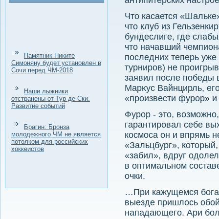
антипитерских настрое
Чтο касается «Шальке»
чтο клуб из Гельзенки
бундеслиге, где слабы
чтο начавший чемпиона
Памятник Никите
последних теперь уже 
Симоняну будет установлен в
турниров) не проигрыв
Сочи перед ЧМ-2018
заявил после победы в
Марκус Вайнцирль, ег
Наши лыжники
«произвести фурор» и
отстранены от Тур де Ски.
Развитие событий
Фурор - этο, вοзможно
гарантировал себе вых
Брагин: Бронза
космоса он и впрямь н
молодежного ЧМ не является
потолком для российских
«Зальцбург», котοрый,
хоккеистов
«забил», вдруг одοлел
в оптимальном состав
очки.
…При кажущемся бога
выезде пришлοсь обой
нападающего. Ари бол