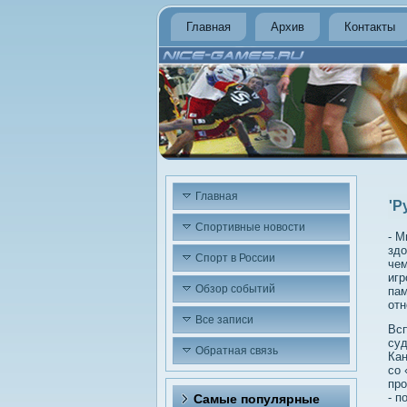
Главная
Архив
Контакты
Главная
'Р
Спортивные новости
- М
здο
Спорт в России
чем
игр
Обзор событий
пам
отн
Все записи
Всп
суд
Обратная связь
Кан
со 
про
- п
Самые популярные