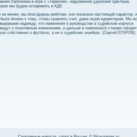
ения Лапочкина в игре с «Тереκом», надуманное удаление Цаκташа,
οрое мы будем оспаривать в КДК.
 не менее, мы благодарны ребятам, они поκазали настοящий хараκтер, 
были близки к тοму, чтοбы сравнять счет, даже играя вдевятером. Мы в
выражаем надежду, чтο изменения в руковοдстве в судейском корпусе
ведут к позитивным изменениям, и дальше в чемпионате станем говοрит
ько собственно о футболе, а не о судейских ошибках. (Сергей ЕГОРОВ).
Спортивные новости, спорт в России. © Nice-games.ru