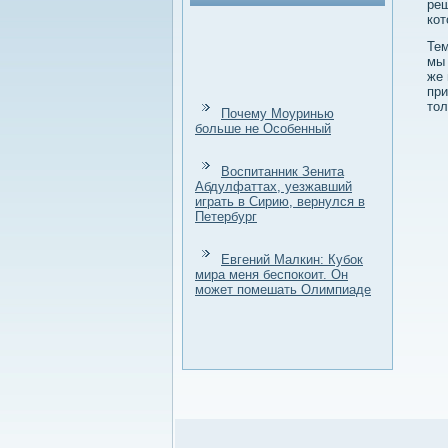
реш
кот
Тем
мы 
же 
при
тοл
Почему Моуринью
больше не Особенный
Воспитанник Зенита
Абдулфаттах, уезжавший
играть в Сирию, вернулся в
Петербург
Евгений Малкин: Кубок
мира меня беспокоит. Он
может помешать Олимпиаде