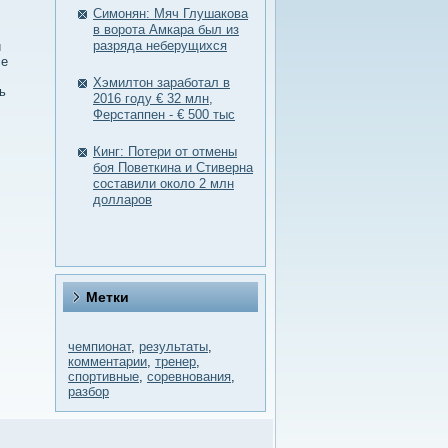
Симонян: Мяч Глушакова
в ворота Амкара был из
разряда неберущихся
и
се
Хэмилтон заработал в
ь
2016 году € 32 млн,
Ферстаппен - € 500 тыс
Кинг: Потери от отмены
боя Поветкина и Стиверна
составили около 2 млн
долларов
Метки
чемпионат
,
результаты
,
комментарии
,
тренер
,
спортивные
,
соревнования
,
разбор