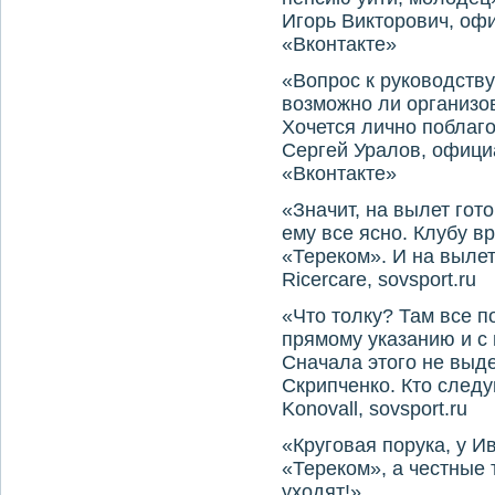
Игорь Викторович, оф
«Вконтакте»
«Вопрос к руководству
возможно ли организо
Хочется лично поблаго
Сергей Уралов, офици
«Вконтакте»
«Значит, на вылет гото
ему все ясно. Клубу вр
«Тереком». И на вылет
Ricercare, sovsport.ru
«Что толку? Там все п
прямому указанию и с
Сначала этого не выд
Скрипченко. Кто след
Konovall, sovsport.ru
«Круговая порука, у 
«Тереком», а честные 
уходят!»