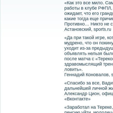
«Как это все мило. Са
работы в клубе РФПЛ, 
ожидает, что его гра
какие тогда еще прич
Противно… Никто не с
Астановский, sports.ru
«Да при такой игре, к
мудрено, что он покину
уходит из-за предыдущ
объявлять нельзя было,
после матча с «Терек
здравомыслящий трене
ловить».
Геннадий Коновалов, s
«Спасибо за все, Вади
дальнейшей личной жи
Александр Цион, офиц
«Вконтакте»
«Заработал на Тереке
пенсию уйти, молодец