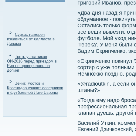
Григорий Иванов, пре
«Два дня назад я при
обдуманное - покинуть 
Остались только форм
все вещи вывезти, отд
Суркис намерен
футболе. Мой уход ник
избавиться от балласта в
Динамо
'Терека'. У меня были
Вадим Скрипченко, эк
Треть участников
«Скрипченко покинул 'У
ОИ-2016 перед приездом в
Рио не проверялась на
сортир с уже полными
допинг
Немножко поздно, род
«@radioutkin, а если 
Зенит, Ростов и
Краснодар узнают соперников
штаны?»
в футбольной Лиге Европы
«Тогда ему надо броса
профессиональная пр
клапан дуешь, другой 
Василий Уткин, комме
Евгений Дзичковский,