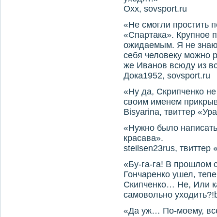
Oxx, sovsport.ru
«Не смогли простить п
«Спартака». Крупное 
ожидаемым. Я не знаю
себя человеку можно 
же Иванов всюду из в
Дока1952, sovsport.ru
«Ну да, Скрипченко не
своим именем прикрыв
Bisyarina, твиттер «Ур
«Нужно было написать 
красава».
steilsen23rus, твиттер
«Бу-га-га! В прошлом 
Гончаренко ушел, тепе
Скипченко… Не, Или к
самовольно уходить?!bl
«Да уж… По-моему, все