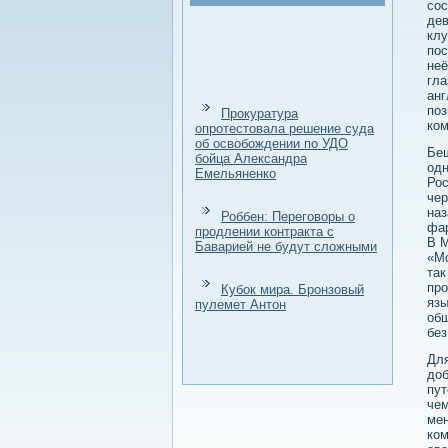
сос
дев
клу
пос
неё
гла
анг
поз
Прокуратура
ко
опротестовала решение суда
об освобождении по УДО
Беш
бойца Александра
одн
Емельяненко
Рос
чер
наз
Роббен: Переговоры о
фар
продлении контракта с
В М
Баварией не будут сложными
«Мо
так
про
Кубок мира. Бронзовый
язы
пулемет Антон
общ
без
Для
доб
пут
чем
мен
ком