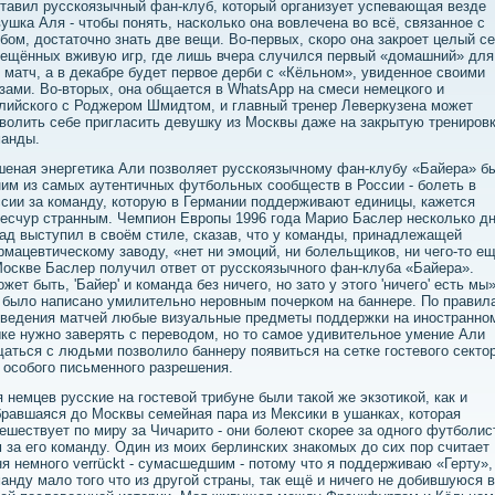
тавил русскоязычный фан-клуб, который организует успевающая везде
ушка Аля - чтобы понять, насколько она вовлечена во всё, связанное с
бом, достаточно знать две вещи. Во-первых, скоро она закроет целый с
ещённых вживую игр, где лишь вчера случился первый «домашний» для
 матч, а в декабре будет первое дерби с «Кёльном», увиденное своими
зами. Во-вторых, она общается в WhatsApp на смеси немецкого и
лийского с Роджером Шмидтом, и главный тренер Леверкузена может
волить себе пригласить девушку из Москвы даже на закрытую трениров
манды.
еная энергетика Али позволяет русскоязычному фан-клубу «Байера» б
им из самых аутентичных футбольных сообществ в России - болеть в
сии за команду, которую в Германии поддерживают единицы, кажется
есчур странным. Чемпион Европы 1996 года Марио Баслер несколько д
ад выступил в своём стиле, сказав, что у команды, принадлежащей
мацевтическому заводу, «нет ни эмоций, ни болельщиков, ни чего-то ещ
оскве Баслер получил ответ от русскоязычного фан-клуба «Байера».
жет быть, 'Байер' и команда без ничего, но зато у этого 'ничего' есть мы»
 было написано умилительно неровным почерком на баннере. По правил
ведения матчей любые визуальные предметы поддержки на иностранно
ке нужно заверять с переводом, но то самое удивительное умение Али
аться с людьми позволило баннеру появиться на сетке гостевого секто
 особого письменного разрешения.
 немцев русские на гостевой трибуне были такой же экзотикой, как и
равшаяся до Москвы семейная пара из Мексики в ушанках, которая
ешествует по миру за Чичарито - они болеют скорее за одного футболис
 за его команду. Один из моих берлинских знакомых до сих пор считает
я немного verrückt - сумасшедшим - потому что я поддерживаю «Герту»,
анду мало того что из другой страны, так ещё и ничего не добившуюся в