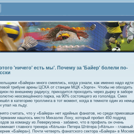
 этого 'ничего' есть мы'. Почему за 'Байер' болели по-
сски
ельщики «Байера» много смеялись, когда узнали, как именно надо идти
тевой трибуне арены ЦСКА от станции МЦК «Зорге». Чтобы не обходить
дион по внешнему радиусу, приходится проходить через дырку в заборе
олютно неосвещённого парка, на 90% состоящего из гололёда. Смех
ешёл в категорию троллинга в тот момент, когда в темноте один из немц
и упал на льду.
нято считать, что у «Байера» нет идейных фанатов, но среди приехавш
Германии нашлось место Михаэлю Лоху, который пробил 450 подряд
здов за команду из Леверкузена - забавно, что в профиль он очень
оминает главного тренера «Кёльна» Петера Штёгера («Кёльн» - главный
ерник «Байера»). Почти четверть фанатского сектора «Байера» в Москв