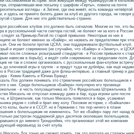
ей послевоенной истории. Моя живущая между Франкфуртом и Кёльном
тра, отправлявшая мне посылку с шарфом «Герты», ловила на почте
росительные взгляды - в Зигене, где она живёт, есть команда четвёртой
и, и здесь не принято болеть даже за клуб из другого города, не говоря 
ругой стране. Для них это действительно странно.
для российских клубов это должно быть сигналом. Многие из тех, кто б
ра в русскоязычной части сектора гостей, не болеют ни за кого в России
 следят за Премьер-Лигой по старой привычке. Некоторые из них в
нципе не болеют именно за «Байер», но назвать их предателями при эт
ьзя. Они не болели против ЦСКА, они поддерживали футбольный клуб,
орый и играет современно (не случайно, что «Байер» и «Зениту», и ЦСК
ивал после сложных розыгрышей стандартов - в России привыкли к стар
рым навесам в борьбу), и ведёт себя современно за пределами поля. Д
цев не так и сложно организовать с русскоязычным фан-клубом встречу
ь до ключевой игры в группе - и придут туда не дублёры, как ещё недав
о в России традицией даже для флеш-интервью, а главный тренер и дв
ера - Кевин Кампль и Юлиан Брандт.
аэль Лох должен понимать это стремление российских болельщиков к
оте о них. Среди болельщиков «Байера» популярно его прозвище
жельчик - в честь полузащитника из 70-х Фридхельма Штржельчика. В
стве Михаэль не отпускал команду даже в бар, куда игроки шли после
ча, и Штржельчик, как только Михаэль появлялся в баре, усаживал
ьчика рядом с собой и брал ему колу. Похожие истории, с «Байкалом»
сто колы, были и в СССР, но в Германии с тех пор ничего в плане
ошения к болельщикам не изменилось. Тот же «Байер» пару лет назад 
только растроган поддержкой двух десятков околевших болельщиков,
равшихся до зимнего Трондхейма, что организовал этой же компании
дующий евровыезд за счёт клуба.
о Михаэль Лох точно не сможет понять, так это портала на стадион чер