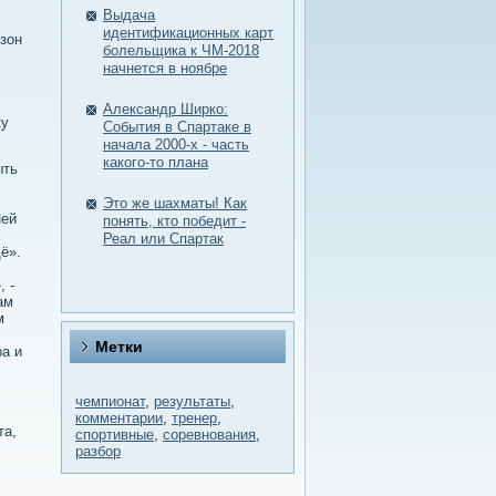
Выдача
идентификационных карт
езон
болельщика к ЧМ-2018
начнется в ноябре
Александр Ширко:
ку
События в Спартаке в
начала 2000-х - часть
какого-то плана
ыть
Это же шахматы! Как
ней
понять, кто победит -
Реал или Спартак
ё».
, -
ам
м
Метки
ра и
чемпионат
,
результаты
,
комментарии
,
тренер
,
та,
спортивные
,
соревнования
,
разбор