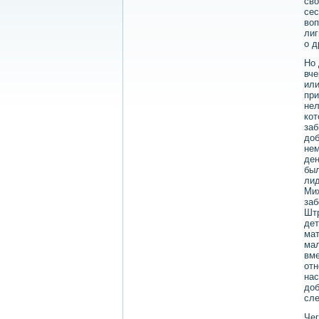
сво
сес
воп
лиг
о д
Но 
вче
или
при
нел
кот
заб
доб
нем
ден
был
лид
Мих
заб
Штр
дет
мат
мал
вме
отн
нас
доб
сле
Чег