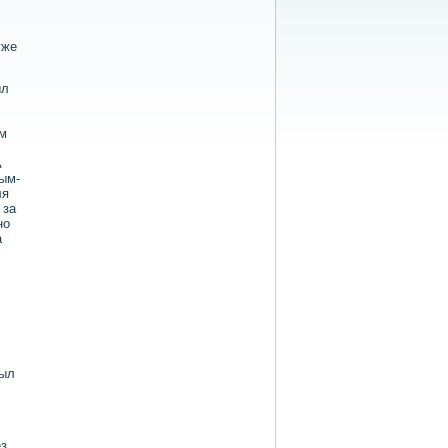
уже
ыл
ом
А
ым-
ля
 за
но
а
был
ез