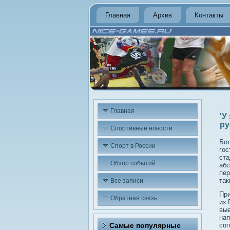
Главная
Архив
Контакты
Главная
'У
ру
Спортивные новости
Бол
Спорт в России
гос
ста
Обзор событий
абс
пер
так
Все записи
При
Обратная связь
из 
вые
нап
Самые популярные
соп