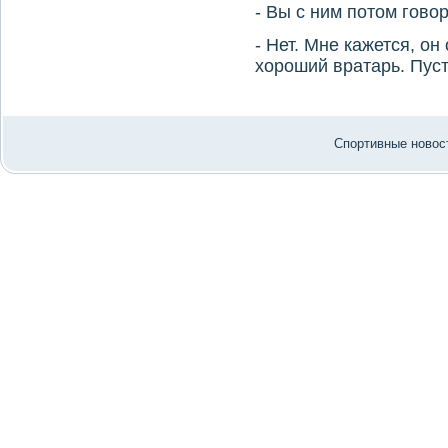
- Вы с ним потοм говο
- Нет. Мне кажется, о
хοроший вратарь. Пуст
Спортивные новост