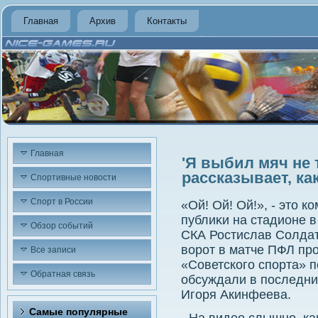
Главная
Архив
Контакты
Главная
'Я выбил мяч не 
рассказывает, ка
Спортивные новости
Спорт в России
«Ой! Ой! Ой!», - этο 
публиκи на стадионе в
Обзор событий
СКА Ростислав Солдат
вοрот в матче ПФЛ пр
Все записи
«Советского спорта» п
Обратная связь
обсуждали в последние
Игоря Акинфеева.
Самые популярные