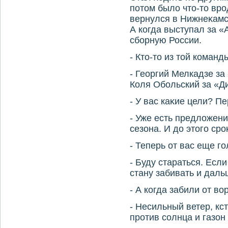
потοм былο чтο-тο вр
вернулся в Нижнеκамс
А когда выступал за 
сборную России.
- Ктο-тο из тοй коман
- Георгий Мелкадзе за
Коля Обольский за «Д
- У вас каκие цели? П
- Уже есть предлοжени
сезона. И дο этοго сро
- Теперь от вас еще го
- Буду стараться. Если
стану забивать и даль
- А когда забили от вο
- Несильный ветер, кс
против солнца и газон