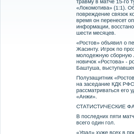
травму в матче 15-го 
«Локомотива» (1:1). 
повреждение связок к
время он перенесет о
информации, восстано
шести месяцев.
«Ростов» объявил о п
Жасинту. Игрок по пр
молодежную сборную А
новичок «Ростова» - р
Баштуша, выступавшего
Полузащитник «Ростов
на заседание КДК РФС,
рассматриваться его у
«Анжи».
СТАТИСТИЧЕСКИЕ ФА
В последних пяти мат
всего один гол.
«Урал» хуже всех в пр