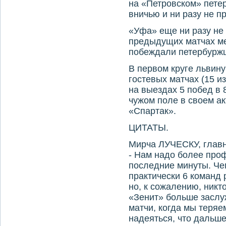
на «Петровском» петер
вничью и ни разу не п
«Уфа» еще ни разу не 
предыдущих матчах м
побеждали петербуржц
В первом круге львин
гостевых матчах (15 и
на выездах 5 побед в 
чужом поле в своем а
«Спартак».
ЦИТАТЫ.
Мирча ЛУЧЕСКУ, главн
- Нам надо более про
последние минуты. Че
практически 6 команд 
но, к сожалению, никто
«Зенит» больше заслу
матчи, когда мы теряе
надеяться, что дальше