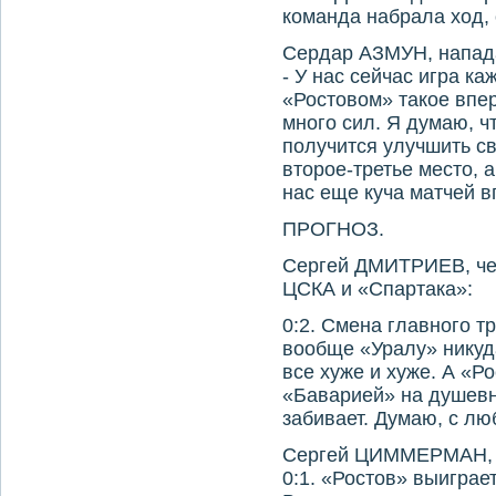
команда набрала ход,
Сердар АЗМУН, напад
- У нас сейчас игра ка
«Ростовом» такое впе
много сил. Я думаю, чт
получится улучшить с
второе-третье место, 
нас еще куча матчей в
ПРОГНОЗ.
Сергей ДМИТРИЕВ, че
ЦСКА и «Спартака»:
0:2. Смена главного тр
вообще «Уралу» никуд
все хуже и хуже. А «Р
«Баварией» на душевн
забивает. Думаю, с лю
Сергей ЦИММЕРМАН, 
0:1. «Ростов» выиграе