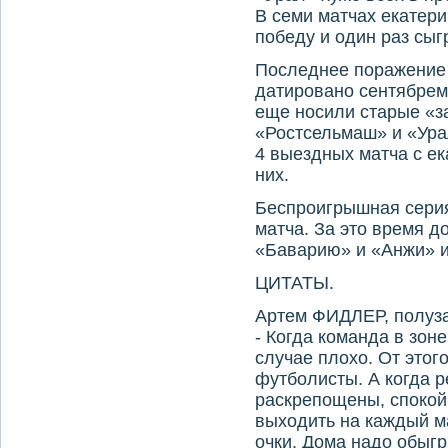
В семи матчах екатер
победу и один раз сыг
Последнее поражение 
датировано сентябрем
еще носили старые «з
«Ростсельмаш» и «Ура
4 выездных матча с е
них.
Беспроигрышная серия
матча. За это время 
«Баварию» и «Анжи» и
ЦИТАТЫ.
Артем ФИДЛЕР, полуз
- Когда команда в зон
случае плохо. От этог
футболисты. А когда р
раскрепощены, спокой
выходить на каждый ма
очки. Дома надо обыгр