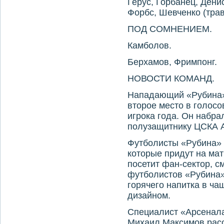
Герус, Горбанец, Дени
Форбс, Шевченко (трав
ПОД СОМНЕНИЕМ.
Камболов.
Берхамов, Фримпонг.
НОВОСТИ КОМАНД.
Нападающий «Рубина»
второе место в голосо
игрока года. Он набра
полузащитнику ЦСКА А
Футболисты «Рубина» 
которые придут на мат
посетит фан-сектор, с
футболистов «Рубина»
горячего напитка в ч
дизайном.
Специалист «Арсенала
Михаил Максимов расс