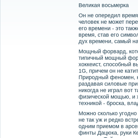
Великая восьмерка
Он не опередил время,
человек не может пере
его времени - это такж
время, став его симво
дух времени, самый на
Мощный форвард, кото
типичный мощный фор
хоккеист, способный в
1G, причем он не катит
Природный феномен, н
раздавая силовые при
никогда не играл вот 
физической мощью, и 
техникой - броска, вл
Можно сколько угодно 
не так уж и редко встр
одним приемом в арсе
финты Дацюка, руки К