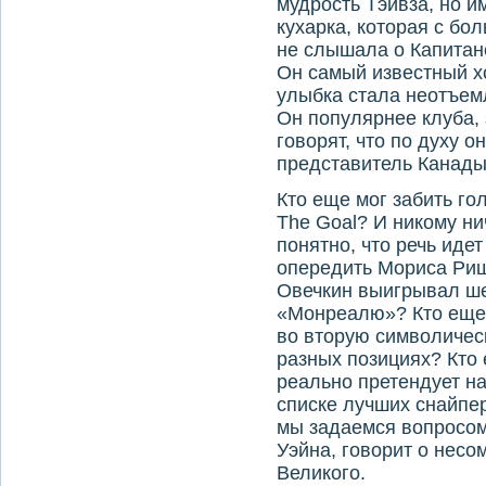
мудрость Тэйвза, но и
кухарка, которая с бо
не слышала о Капитан
Он самый известный хо
улыбка стала неотъем
Он популярнее клуба, 
говорят, что по духу 
представитель Канады.
Кто еще мог забить го
The Goal? И никому ни
понятно, что речь иде
опередить Мориса Риша
Овечкин выигрывал ше
«Монреалю»? Кто еще м
во вторую символичес
разных позициях? Кто 
реально претендует на
списке лучших снайпер
мы задаемся вопросом
Уэйна, говорит о нес
Великого.