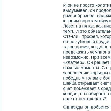
И он не просто колоти
выдумывая, он продол
разнообразнее, надеж
к своим воротам ничут
Лезет на пятак, как ни
темп. И это обязатель
Стэнли - трофея, котор
он не кубковый неудач
такое время, когда он
предсказать чемпиона
невозможно. При всем
«клатчер». Он решает 
важные моменты. С ог
завершению карьеры о
победным голам с бол
шайба открывает счет
счет, побеждает в сре
концов, он набирает в 
еще от него желать?
Однажды он добьется 