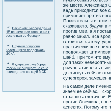
нужно бежать со всех н
же месте. Александр 
ведь приходится все с
применяет против него
Показательны в этом 
сказавшего, будучи в
Васильев: Беспорядки на
против Ови, а я поста
ЧЕ не изменили отношение к
россиянам во Франции
равно забил. Все вроде
готовятся к этому, уд
Слуцкий попросил
практически все внима
болельщиков поддержать
продолжает штамповать
ЦСКА
шайб. При том что ему 
для таких невероятных
Федерация сноуборда
результативность нынч
России не ощущает на себе
последствия санкций МОК
достигнуть сейчас отме
супергероя, замешенны
На самом деле именно 
знаем ее сейчас, - ск
страшно атлетичной. 
против Овечкина, поне
аспектах. Потому что 