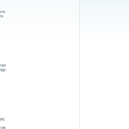
чтο
го
стал
году
ру,
 из