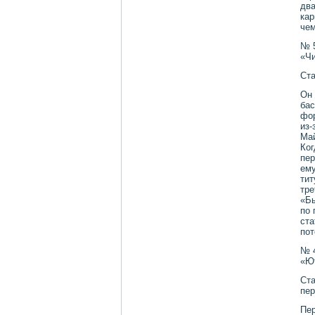
два
кар
чем
№ 
«Чи
Ста
Он 
бас
фор
из-
Май
Ког
пер
ему
тит
тре
«Бы
по 
ста
пот
№ 
«Ют
Ста
пер
Пер