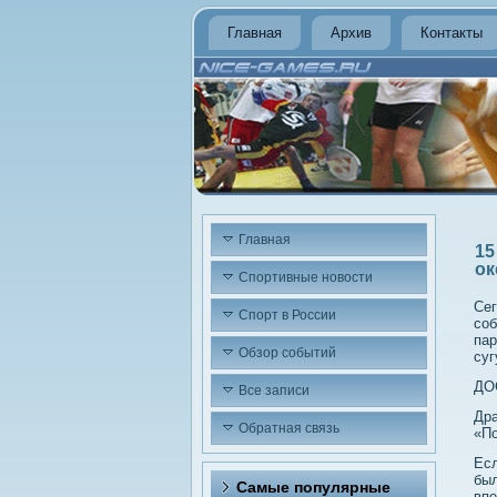
Главная
Архив
Контакты
Главная
15
ок
Спортивные новости
Сег
Спорт в России
соб
пар
Обзор событий
суг
ДО
Все записи
Др
Обратная связь
«По
Есл
был
Самые популярные
впе