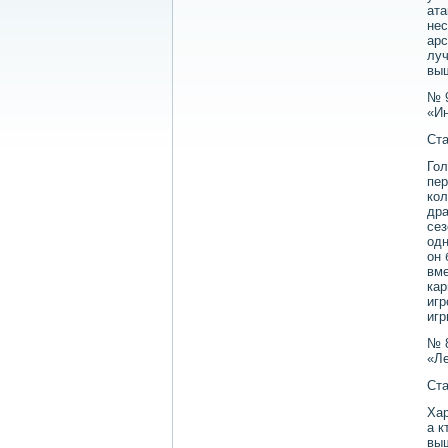
ата
нес
арс
луч
выш
№ 
«Ин
Ста
Гол
пер
кол
дра
сез
одн
он 
вме
кар
игр
игр
№ 
«Ле
Ста
Хар
а к
выш