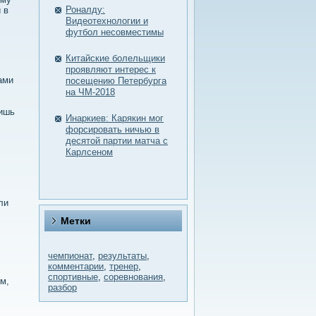
Роналду:
 в
Видеотехнологии и
футбол несовместимы
Китайские болельщики
проявляют интерес к
ами
посещению Петербурга
на ЧМ-2018
лишь
Инаркиев: Карякин мог
форсировать ничью в
десятой партии матча с
Карлсеном
ли
Метки
чемпионат
,
результаты
,
комментарии
,
тренер
,
спортивные
,
соревнования
,
м,
разбор