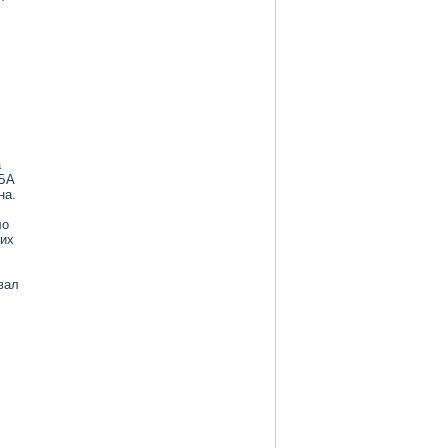
а
НБА
на.
лο
ких
вал