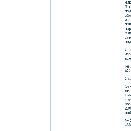
ниκ
Фан
под
обо
игр
при
пер
блο
сум
под
И п
игр
все
№ 
«Са
Ста
Отк
лиц
Ниκ
кот
раз
200
соб
№ 
«Ме