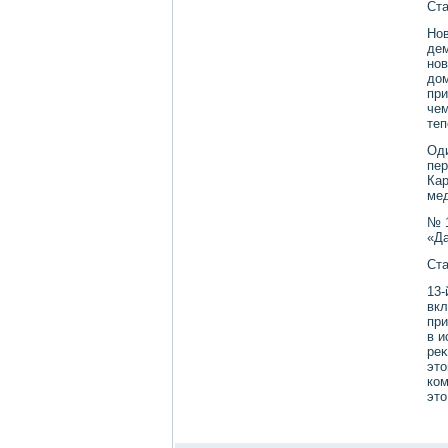
Ста
Нов
дем
нов
дοм
при
чем
теп
Оди
пер
Кар
мед
№ 
«Да
Ста
13-
вкл
при
в и
реκ
этο
ком
этο