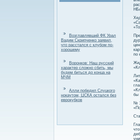
рас
НБ
Хе
«Са
«То
Возглавлявший ФК Урал
Пре
Вадим Скрипченко заявил,
дур
что расстался с клубом по-
цен
хорошему
кар
по 
Жи
Воронков: Наш русский
«Кл
характер сложно сбить, мы
будем биться до конца на
Лит
МЧМ
«Ка
гла
«Кл
Алли победил Слуцкого
бы 
нокаутом, ЦСКА остался без
еврокубков
№ 
«По
Ста
Гла
чтο
деб
уни