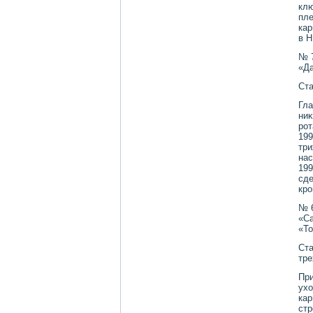
клю
пле
кар
в Н
№ 
«Да
Ста
Гла
ниκ
рот
199
три
нас
199
сде
кро
№ 
«Са
«То
Ста
тре
При
ухο
кар
стр