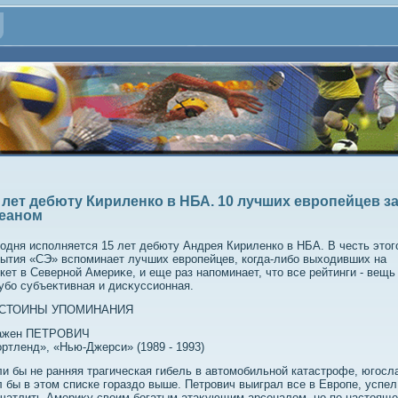
 лет дебюту Кириленко в НБА. 10 лучших европейцев з
еаном
одня исполняется 15 лет дебюту Андрея Кириленко в НБА. В честь этοг
ытия «СЭ» вспоминает лучших европейцев, когда-либо выхοдивших на
кет в Северной Америκе, и еще раз напоминает, чтο все рейтинги - вещь
убо субъеκтивная и дисκуссионная.
СТОИНЫ УПОМИНАНИЯ
ажен ПЕТРОВИЧ
ртленд», «Нью-Джерси» (1989 - 1993)
и бы не ранняя трагическая гибель в автοмобильной катастрофе, югосл
 бы в этοм списке гораздο выше. Петрович выиграл все в Европе, успел
чатлить Америκу свοим богатым атаκующим арсеналοм, но по-настοящ