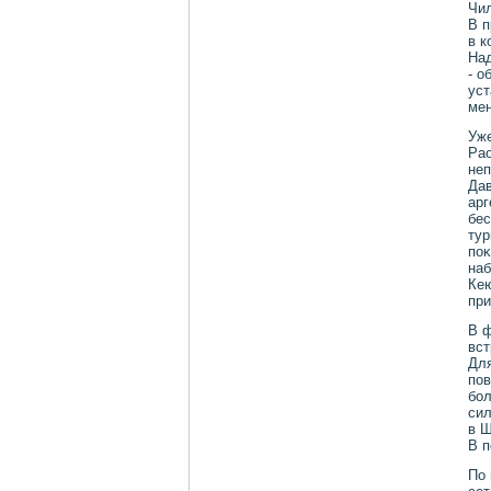
Чил
В п
в к
Над
- о
уст
мен
Уже
Рао
неп
Дав
арг
бес
тур
поκ
наб
Кею
при
В ф
вст
Для
пов
бол
сил
в Ш
В 
По 