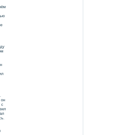
нём
тью
не
жду
ом
ен
ил
.
 он
 с
авил
рал
сь.
м