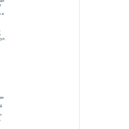
дал
е
 и
а
е
ул.
ми
ей
т
,