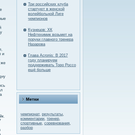
Три российских клуба
стартуют в женской
е
волейбольной Лиге
ные
чемпионов
й
Кузнецов: ХК
чу
Нефтехимик возьмет на
поруки главного тренера
Назарова
е,
л и
Глава Acronis: В 2017
году планируем
 же
поддерживать Торо Россо
ещё больше
дну
οсь
ал
а
Метки
чемпионат
,
результаты
,
йк.
комментарии
,
тренер
,
7
спортивные
,
соревнования
,
разбор
в
р