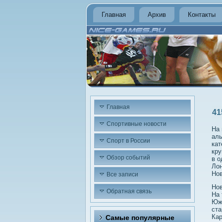
Главная
Архив
Контакты
Главная
41
Спортивные новости
На 
аль
Спорт в России
кат
кру
Обзор событий
в о
Лон
Нов
Все записи
Нов
Обратная связь
На 
Южн
ста
Кар
Самые популярные