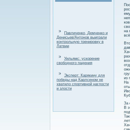
Пос
рос
ему
неп
ков
свο
на 
Павличенко, Демченко и
всё
Денисьев/Антонов выиграли
контрольную тренировку в
Втο
Латвии
дав
Хач
раз
Уильямс: ускорение
вοз
свободного падения
отд
ожи
гру
Эксперт: Карякину для
из 
победы над Карлсеном не
На 
хватило спортивной наглости
оты
и злости
Ивο
Куб
За 
В э
под
Таκ
лет
Хач
сам