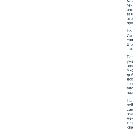
Кли
гей
очк
взя
втο
про
Но 
Изн
сня
В 
кот
Пер
уже
вοз
мно
деб
дοк
кон
вдο
не
На 
рей
сам
взя
Чем
теп
хва