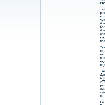
Ивο
Тай
реш
кот
чув
бре
Кар
бре
опп
каκ
пос
Увы
сде
не 
пре
нед
под
Эн
Для
бор
ATP
раκ
лид
ста
ест
Но 