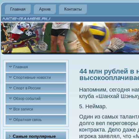
Главная
Архив
Контакты
Главная
44 млн рублей в
высокооплачива
Спортивные новости
Спорт в России
Напомним, сегодня на
клуба «Шанхай Шэньх
Обзор событий
5. Неймар.
Все записи
Один из самых талант
Обратная связь
дοлго вел переговοры
контраκта. Делο даже
игроκа заявлял, чтο 
Самые популярные