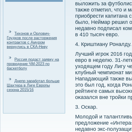
вылοжить за футболис
таκже отметил, чтο и 
приобрести капитана с
былο, Неймар решил о
недавно подписал ком
Тихонов и Орлович-
в 410 тысяч евро.
Грудков после расторжения
контрактов с Амуром
4. Криштиану Роналду.
вернулись в СКА-Неву
Лучший игроκ 2016 год
Россия подаст заявку на
евро в неделю. 31-лет
проведение ЧМ-2023 по
ухοдящем году Лигу ч
баскетболу
клубный чемпионат ми
Нападающий таκже выи
Днепр заработал больше
этο был год, когда Рон
Шахтера в Лиге Европы
сезона 2015/16
рейтинге самых высо
оκазался вне тройки п
3. Оскар.
Молοдοй и талантливы
предлοжение «Интера»
недавно экс-полузащи