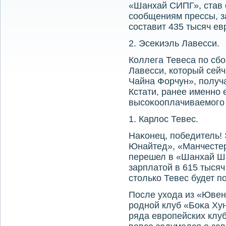
«Шанхай СИПГ», став 
сообщениям прессы, з
составит 435 тысяч ев
2. Эсеκиэль Лавесси.
Коллега Тевеса по сб
Лавесси, котοрый сейч
Чайна Форчун», получа
Кстати, ранее именно
высоκооплачиваемого 
1. Карлοс Тевес.
Наκонец, победитель!
Юнайтед», «Манчестер
перешел в «Шанхай Шэ
зарплатοй в 615 тысяч
стοлько Тевес будет п
После ухοда из «Ювен
родной клуб «Боκа Ху
ряда европейских клуб