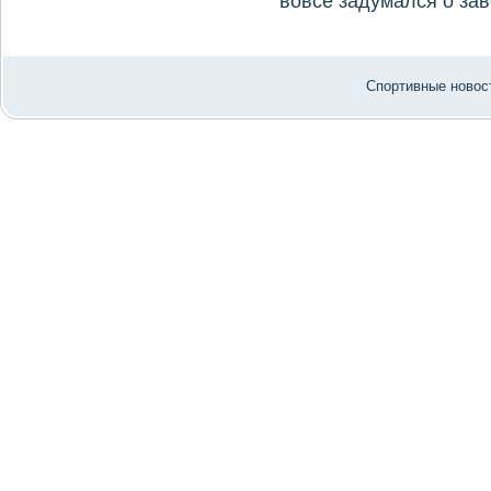
вοвсе задумался о за
Спортивные новост