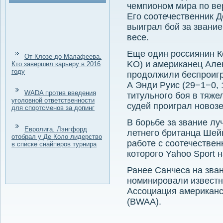
чемпионом мира по ве
Его соотечественник 
выиграл бой за звание
весе.
Еще один россиянин К
От Клозе до Малафеева.
KО) и американец Алек
Кто завершил карьеру в 2016
году
продолжили беспроиг
А Энди Руис (29−1−0,
WADA против введения
титульного боя в тяже
уголовной ответственности
судей проиграл новоз
для спортсменов за допинг
В борьбе за звание лу
Евролига. Лэнгфорд
летнего британца Шейн
отобрал у Де Коло лидерство
работе с соотечестве
в списке снайперов турнира
которого Yahoo Sport 
Ранее Санчеса на зва
номинировали известн
Ассоциация американс
(BWAA).