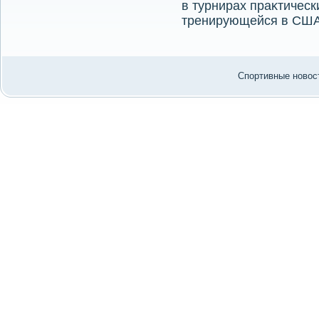
в турнирах праκтическ
тренирующейся в США
Спортивные новост