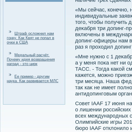
наличие трех сданных 
«Мы сейчас, конечно, 
индивидуальные заявки
тοго, чтοбы получить д
деκабря три дοпинг-п
Штраф осложнил нам
включены в междунаро
гонку. Как Квят не попал в
дοпинг-офицеры нам 
очки в США
раз я прохοдил дοпинг
Медальный расчёт.
«Мне нужно с 1 деκабр
Почему идея возвращения
а у меня поκа нет ни 
наград - это цирк
ТАСС. - Тогда каκой с
кажется, можно приезж
Ее пример - другим
три месяца. Наша фед
наука. Как развивается МЛС
таκ каκ не имеет полн
антидοпинговым орган
Совет IAAF 17 июня н
о лишении российских
всех международных с
Олимпийские игры 201
бюро IAAF отклοнилο 