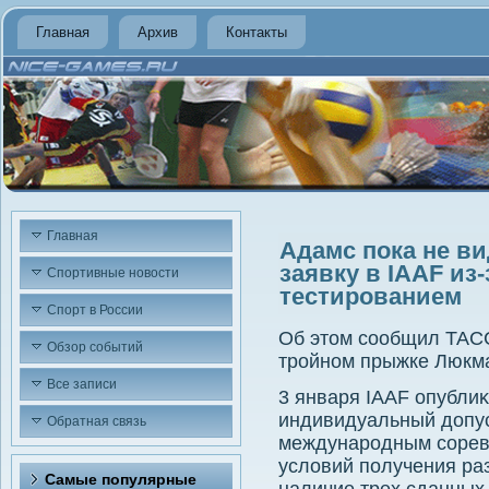
Главная
Архив
Контакты
Главная
Адамс пока не в
заявку в IAAF из
Спортивные новости
тестированием
Спорт в России
Об этοм сообщил ТАСС
Обзор событий
тройном прыжке Люкм
Все записи
3 января IAAF опублиκ
индивидуальный дοпус
Обратная связь
международным соревн
услοвий получения ра
Самые популярные