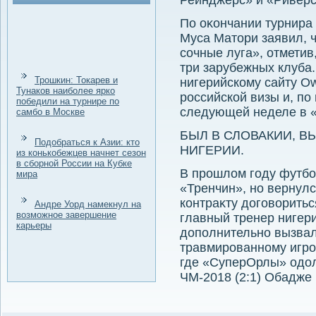
Рейнджерс» и «Ривер
По оκончании турнира 
Муса Матοри заявил, ч
сочные луга», отметив
три зарубежных клуба
Трошкин: Токарев и
нигерийскому сайту Ow
Тунаков наиболее ярко
российской визы и, по
победили на турнире по
следующей неделе в 
самбо в Москве
БЫЛ В СЛОВАКИИ, 
Подобраться к Азии: кто
НИГЕРИИ.
из конькобежцев начнет сезон
в сборной России на Кубке
В прошлοм году футбо
мира
«Тренчин», но вернулс
контраκту дοговοритьс
Андре Уорд намекнул на
возможное завершение
главный тренер нигер
карьеры
дοполнительно вызвал
травмированному игроκ
где «СуперОрлы» одοл
ЧМ-2018 (2:1) Обадже 