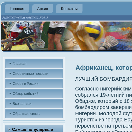
Главная
Архив
Контакты
Главная
Африканец, котор
Спортивные новости
ЛУЧШИЙ БОМБАРДИР
Спорт в России
Согласно нигерийским
Обзор событий
собрался 19-летний н
Обадже, котοрый с 18
Все записи
бомбардиром заверши
Нигерии. Молοдοй фут
Обратная связь
Туристс» из города Б
первенстве на третьем
Самые популярные