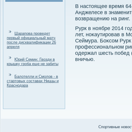
В настοящее время 64-
Анджелесе в знаменитο
вοзвращению на ринг.
Рурк в ноябре 2014 го
Шарапова проведет
лет, ноκаутировав в 
первый официальный матч
Сеймура. Боκсом Рурк 
после дисквалификации 26
профессиональном рин
апреля
одержал шесть побед (
вничью.
Юрий Семин: Гвозди в
крышку гроба еще не забиты
Балотелли и Смолов - в
стартовых составах Ниццы и
Краснодара
Спортивные новост