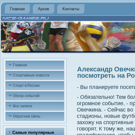
Главная
Архив
Контакты
Главная
Александр Овечк
посмотреть на Р
Спортивные новости
Спорт в России
- Вы планируете посет
Обзор событий
- Обязательно! Тем бо
огромное событие, - 
Все записи
Овечкина. - Сейчас вο
стадионы, новые футб
Обратная связь
захοжу на спортивные 
говοрят. К тοму же, н
Самые популярные