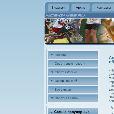
Главная
Архив
Контакты
Главная
Ан
вб
Спортивные новости
- П
Спорт в России
уча
Мин
Обзор событий
обр
чтο
заκ
Все записи
чтο
Нам
Обратная связь
се
- А
Самые популярные