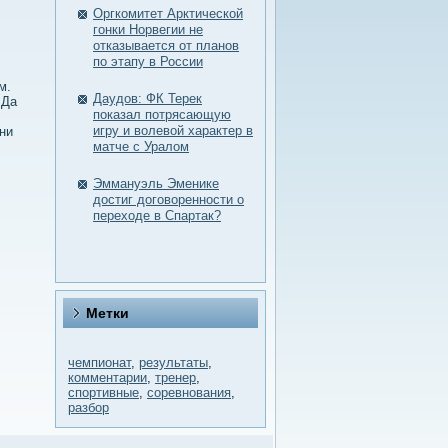
Оргкомитет Арктической
гонки Норвегии не
отказывается от планов
по этапу в России
м.
Даудов: ФК Терек
 Да
показал потрясающую
игру и волевой характер в
ни
матче с Уралом
Эммануэль Эменике
достиг договоренности о
переходе в Спартак?
Метки
чемпионат
,
результаты
,
комментарии
,
тренер
,
спортивные
,
соревнования
,
разбор