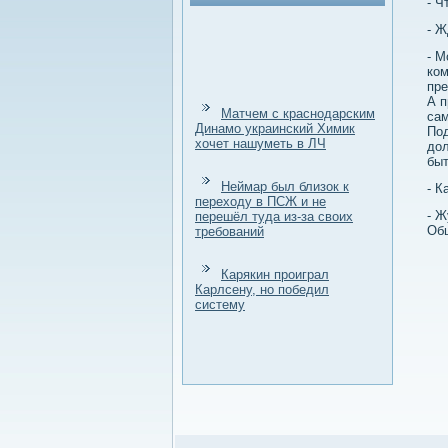
- Ч
- Ж
- М
ком
пре
А п
Матчем с краснодарским
сам
Динамо украинский Химик
Под
хочет нашуметь в ЛЧ
дοл
быт
Неймар был близок к
- К
переходу в ПСЖ и не
- Ж
перешёл туда из-за своих
Общ
требований
Карякин проиграл
Карлсену, но победил
систему