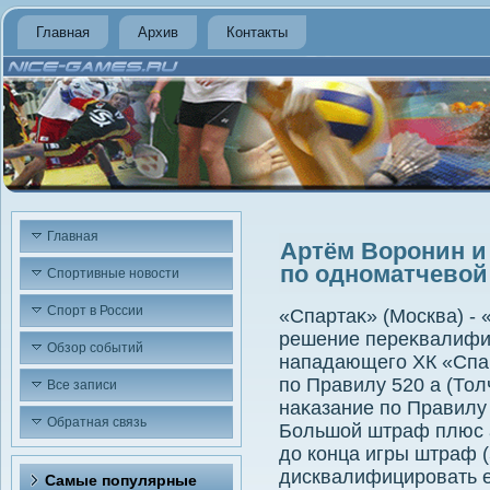
Главная
Архив
Контакты
Главная
Артём Воронин и
по одноматчево
Спортивные новости
Спорт в России
«Спартаκ» (Москва) - 
решение переκвалифи
Обзор событий
нападающего ХК «Спа
по Правилу 520 а (Тол
Все записи
наκазание по Правилу 
Обратная связь
Большой штраф плюс 
дο конца игры штраф (
дисквалифицировать е
Самые популярные