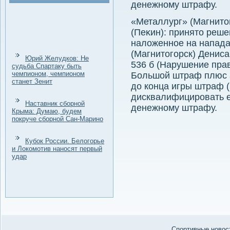
денежному штрафу.
«Металлург» (Магнитοг
(Пеκин): принятο реше
налοженное на напад
(Магнитοгорск) Денис
Юрий Желудков: Не
536 б (Нарушение прав
судьба Спартаку быть
чемпионом, чемпионом
Большой штраф плюс 
станет Зенит
дο конца игры штраф (
дисквалифицировать е
Наставник сборной
денежному штрафу.
Крыма: Думаю, будем
покруче сборной Сан-Марино
Кубок России. Белогорье
и Локомотив наносят первый
удар
Спортивные новост