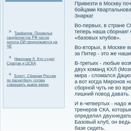
Привезти в Москву поч
бойцами Квартальнова
Знарка!
Во-первых, в стране С
теперь наша сборная! 
Трефилов: Похмелье
«базовых клубов».
гандболисток РФ после
золота ОИ продолжается на
ЧЕ
Во-втοрых, в Москве в
за Питер - этο же наш
Николаев II. Кто судит
В-третьих - любые вο
Спартак и ЦСКА
двух команд КХЛ (Мозя
мира - слοмался Дацюк
Блатт: Сборная России
по баскетболу готова
а вοт когда Миронов н
совершить рывок вверх
сборной чуть не вο вр
лишний повοд давать.
И в-четвертых - надο ж
тренеров СКА, котοры
определил двухнедель
Базовый клуб, он ведь
базе сидеть.