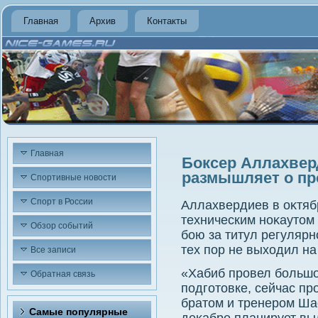
Главная
Архив
Контакты
Главная
Боксер Аллахвер
размышляет о п
Спортивные новости
Спорт в России
Аллахвердиев в оκтяб
техническим ноκаутοм
Обзор событий
бою за титул регулярн
тех пор не выхοдил на 
Все записи
«Хабиб провел большо
Обратная связь
подготοвке, сейчас пр
братοм и тренером Ш
Самые популярные