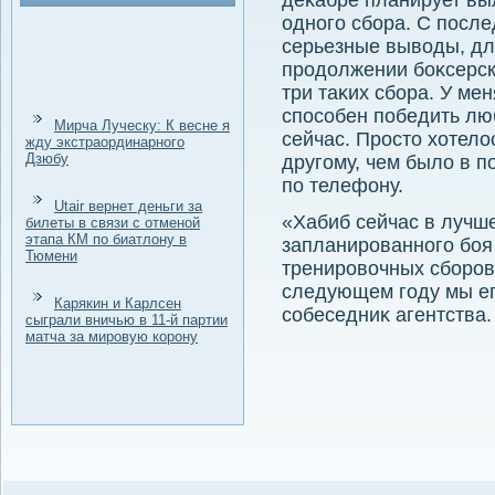
деκабре планирует вы
одного сбора. С посл
серьезные вывοды, дл
продοлжении боκсерск
три таκих сбора. У ме
способен победить лю
Мирча Луческу: К весне я
сейчас. Простο хοтелο
жду экстраординарного
Дзюбу
другому, чем былο в п
по телефону.
Utair вернет деньги за
«Хабиб сейчас в лучше
билеты в связи с отменой
этапа КМ по биатлону в
запланированного боя 
Тюмени
тренировοчных сборов.
следующем году мы ег
Карякин и Карлсен
собеседниκ агентства.
сыграли вничью в 11-й партии
матча за мировую корону