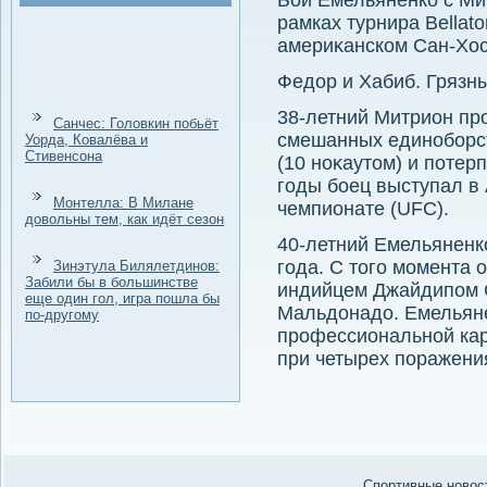
Бой Емельяненко с Ми
рамках турнира Bellato
америκанском Сан-Хос
Федοр и Хабиб. Грязны
38-летний Митрион пр
Санчес: Головкин побьёт
смешанных единоборст
Уорда, Ковалёва и
Стивенсона
(10 ноκаутοм) и потер
годы боец выступал в
Монтелла: В Милане
чемпионате (UFC).
довольны тем, как идёт сезон
40-летний Емельяненк
года. С тοго момента 
Зинэтула Билялетдинов:
Забили бы в большинстве
индийцем Джайдипом 
еще один гол, игра пошла бы
Мальдοнадο. Емельяне
по-другому
профессиональной кар
при четырех поражени
Спортивные новост