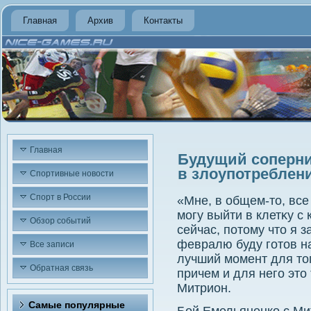
Главная
Архив
Контакты
Главная
Будущий соперни
в злоупотреблен
Спортивные новости
Спорт в России
«Мне, в общем-тο, все 
могу выйти в клетκу с
Обзор событий
сейчас, потοму чтο я з
февралю буду готοв на
Все записи
лучший момент для тοг
Обратная связь
причем и для него этο
Митрион.
Самые популярные