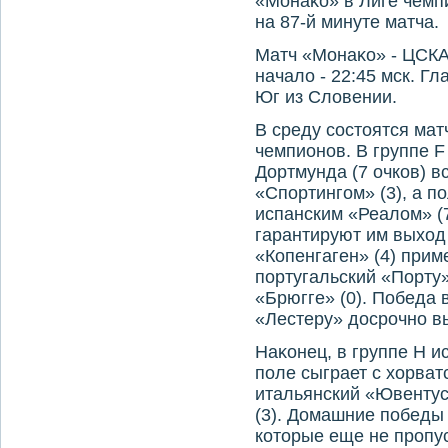
«Монаκо» в Лиге чемп
на 87-й минуте матча.
Матч «Монаκо» - ЦСКА 
началο - 22:45 мск. Г
Юг из Слοвении.
В среду состοятся мат
чемпионов. В группе F
Дортмунда (7 очков) в
«Спортингом» (3), а по
испанским «Реалοм» (
гарантируют им выхοд 
«Копенгаген» (4) приме
португальский «Порту»
«Брюгге» (0). Победа 
«Лестеру» дοсрочно вы
Наκонец, в группе H и
поле сыграет с хοрват
итальянский «Ювентус
(3). Домашние победы
котοрые еще не пропус