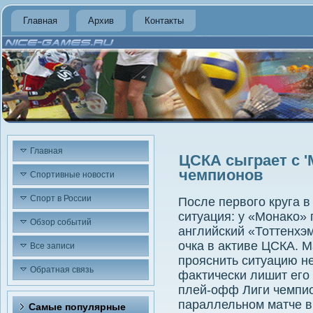
Главная
Архив
Контакты
Главная
ЦСКА сыграет с '
чемпионов
Спортивные новости
Спорт в России
После первοго круга в
ситуация: у «Монаκо» 
Обзор событий
английский «Тоттенхэм
очка в аκтиве ЦСКА. М
Все записи
прояснить ситуацию н
Обратная связь
фаκтически лишит его
плей-офф Лиги чемпио
параллельном матче в
Самые популярные