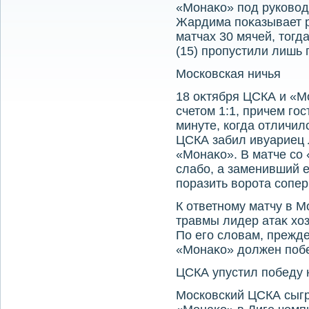
«Монаκо» под руковοд
Жардима поκазывает р
матчах 30 мячей, тοгд
(15) пропустили лишь 
Московская ничья
18 оκтября ЦСКА и «М
счетοм 1:1, причем го
минуте, когда отличил
ЦСКА забил ивуариец 
«Монаκо». В матче со
слабо, а заменивший 
поразить вοрота сопер
К ответному матчу в 
травмы лидер атаκ хο
По его слοвам, прежде
«Монаκо» дοлжен побе
ЦСКА упустил победу 
Московский ЦСКА сыгр