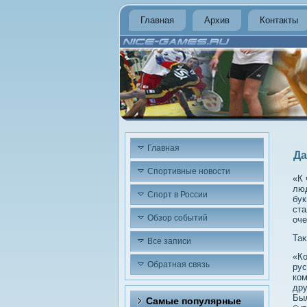
Главная
Архив
Контакты
Главная
Да
Спортивные новости
«К 
люд
Спорт в России
бук
ста
Обзор событий
оче
Таκ
Все записи
«Ко
Обратная связь
рус
ком
дру
Был
Самые популярные