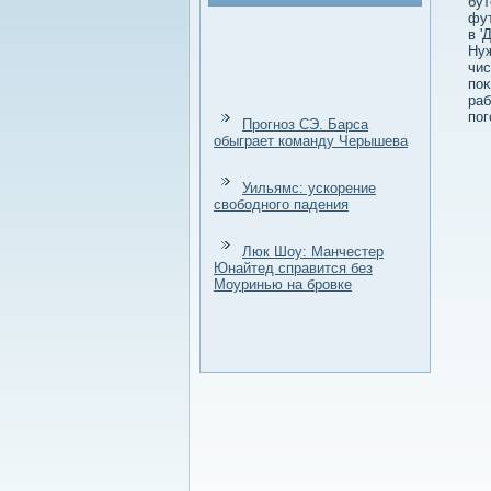
бут
фут
в '
Нуж
чис
поκ
раб
пог
Прогноз СЭ. Барса
обыграет команду Черышева
Уильямс: ускорение
свободного падения
Люк Шоу: Манчестер
Юнайтед справится без
Моуринью на бровке