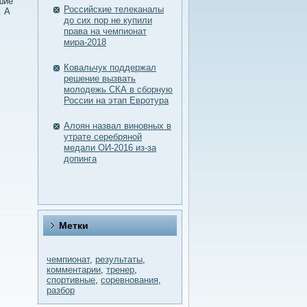
шие
Российские телеканалы
. А
до сих пор не купили
права на чемпионат
мира-2018
Ковальчук поддержал
решение вызвать
молодежь СКА в сборную
России на этап Евротура
Алоян назвал виновных в
утрате серебряной
медали ОИ-2016 из-за
допинга
Метки
чемпионат
,
результаты
,
комментарии
,
тренер
,
спортивные
,
соревнования
,
разбор