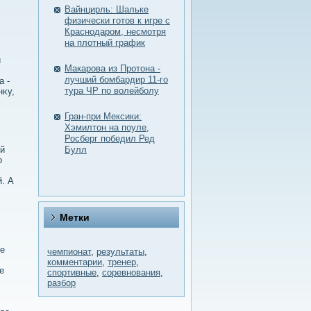
Вайнцирль: Шальке
физически готов к игре с
Краснодаром, несмотря
на плотный график
и
Макарова из Протона -
лучший бомбардир 11-го
а -
тура ЧР по волейболу
нκу,
Гран-при Мексики:
Хэмилтон на поуле,
Росберг победил Ред
οй
Булл
о
й. А
Метки
не
чемпионат
,
результаты
,
комментарии
,
тренер
,
е
спортивные
,
соревнования
,
разбор