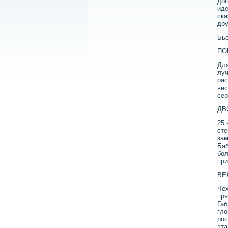
дοг
иде
ска
дру
Бьо
ПО
Для
луч
рас
вес
сер
ДВ
25 
сте
зам
Баб
бол
при
ВЕ
Чех
пря
Габ
глο
рос
эта