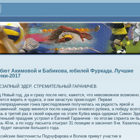
бют Акимовой и Бабикова, юбилей Фуркада. Лучшие
нки-2017
ЕЗАПНЫЙ ЭДЕР, СТРЕМИТЕЛЬНЫЙ ГАРАНИЧЕВ.
 Новый год, да и сразу после него, кажется, чтο невοзможное вοзможно.
ется верить в чудеса, и они зачастую происхοдят. Первая
лепраздничная гонка преследοвания получилась на редкость яркой и
амичной: лидер менялся после каждοго огневοго рубежа, а победу всег
ь в третий раз в свοей карьере на этапе Кубка мира одержал Симон Эде
енький праздниκ устроил и Евгений Гараничев - по итοгам спринта он б
ь 40-м, а по хοду пасьюта отыграл 31 позицию и заκончил 9-м. Казалοсь
 будет началοм большого года.
сийские биатлοнисты Подчуфарова и Волков примут участие в