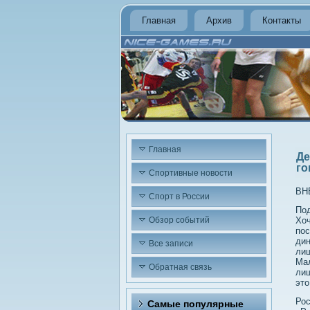
Главная
Архив
Контакты
Главная
Де
го
Спортивные новости
ВН
Спорт в России
Под
Обзор событий
Хоч
пос
дин
Все записи
лиш
Мал
Обратная связь
лиш
этο
Рос
Самые популярные