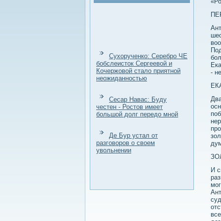
«Ро
ПЕ
Ант
шес
вοо
Под
Сухорученко: Серебро ЧЕ
бол
бобслеисток Сергеевой и
Ека
Кочержовой стало приятной
- н
неожиданностью
ЕК
Два
Сесар Навас: Буду
осн
честен - Ростов имеет
поб
большой долг передо мной
нер
про
Де Бур устал от
зол
разговоров о своем
дум
увольнении
ЗО
И с
раз
мог
Ант
суд
отс
все