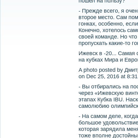
пошел на пользу?
- Прежде всего, я оче
второе место. Сам пом
гонках, особенно, есл
Конечно, хотелось сам
своей команде. Но что
пропускать какие-то го
Ижевск в -20... Самая
на кубках Мира и Евро
A photo posted by Дми
on Dec 25, 2016 at 8:
- Вы отбирались на п
через «Ижевскую винто
этапах Кубка IBU. Нас
самолюбию олимпийск
- На самом деле, когд
большое удовольствие
которая зарядила мен
тоже вполне достойны