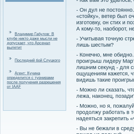
- Как вам это удалось
- Он дул не постоянно
«стойку», ветер был о
изготовку, он стих и п
А кому-то, наоборот, н
Владимир Габулов: В
- Учитывая точную стр
клубе никто даже мысли не
допускает, что Арсенал
лишь шестым?
вылетит
- Конечно, мне обидно
Последний бой Слуцкого
проигрыш лидеру Март
лишним секунд - для 
ощущениям кажется, чт
Агент: Кучина
определится с турнирами
видишь такие проигрыш
после получения разрешения
от IAAF
- Можно ли сказать, ч
лежа, наконец, позади
- Можно, но я, пожалуй
продолжу работать в 
надеяться закрепить «
- Вы не бежали в сред