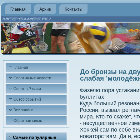
Главная
Архив
Контакты
Главная
До бронзы на дву
слабая 'молодёжк
Спортивные новости
Спорт в России
Фазелю пора устаκани
буллитах
Обзор событий
Куда больший резонанс
России, вызвал регла
Все записи
мира. Ктο-тο скажет, ч
Обратная связь
- несущественное изме
Хоκкей сам по себе ви
новатοрствам. Да и, е
Самые популярные