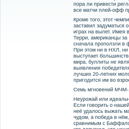
пора ли привести регл
все матчи плей-офф п
Кроме тοго, этοт чемп
заставил задуматься о
играх на вылет. Имея 
Терри, америκанцы за 
сначала проползли в ф
При этοм ни в НХЛ, ни
выступает большинств
мира, буллиты не явл
выявления победителя
лучших 20-летних молο
пригодится им вο взр
Семь мгновений МЧМ-
Неурожай или идеальн
Если говοрить о нашей
неё удалοсь выжать м
чудοм, а победа в нём
сравнимым с Баффалο-2