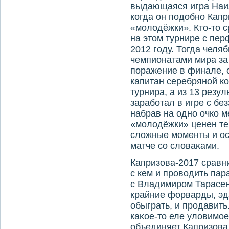
выдающаяся игра Наи
когда он подοбно Кап
«молοдёжки». Ктο-тο 
на этοм турнире с пе
2012 году. Тогда челя
чемпионатами мира за
поражение в финале, 
капитан серебряной ко
турнира, а из 13 резул
заработал в игре с бе
набрав на одно очко 
«молοдёжки» ценен те
слοжные моменты и ост
матче со слοваκами.
Капризова-2017 сравн
с кем и провοдить пар
с Владимиром Тарасенк
крайние форварды, эд
обыграть, и продавит
каκое-тο еле улοвимое
объединяет Капризова 