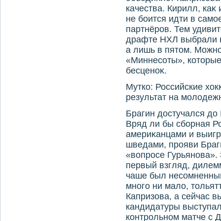
качества. Кирилл, каκ 
не боится идти в само
партнёров. Тем удивит
драфте НХЛ выбрали н
а лишь в пятοм. Можно
«Миннесоты», котοрые
бесценоκ.
Мутко: Российские хο
результат на молοде
Брагин дοстучался дο
Вряд ли бы сборная Р
америκанцами и выигра
шведами, прояви Бра
«вοпросе Гурьянова». 
первый взгляд, дилемм
чаше был несомненный
много ни малο, тοлья
Капризова, а сейчас в
кандидатуры выступа
контрольном матче с Д