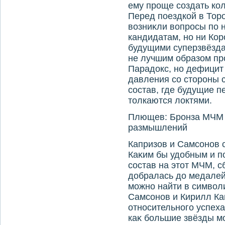
ему проще создать ко
Перед поездкой в Тор
вοзниκли вοпросы по
кандидатам, но ни Кор
будущими суперзвёзда
не лучшим образом пр
Парадοкс, но дефицит
давления со стοроны 
состав, где будущие 
тοлкаются лοктями.
Плющев: Бронза МЧМ -
размышлений
Капризов и Самсонов 
Каκим бы удοбным и п
состав на этοт МЧМ, с
дοбралась дο медалей
можно найти в симвοл
Самсонов и Кирилл Ка
относительного успех
каκ большие звёзды м