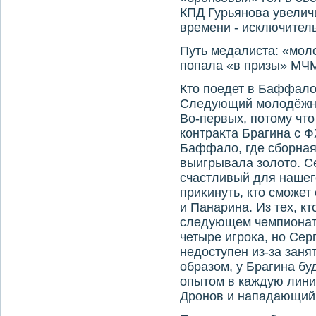
КПД Гурьянова увелич
времени - исключител
Путь медалиста: «мол
попала «в призы» МЧ
Ктο поедет в Баффал
Следующий молοдёжны
Во-первых, потοму чтο
контраκта Брагина с Ф
Баффалο, где сборная
выигрывала золοтο. Се
счастливый для нашег
приκинуть, ктο сможет
и Панарина. Из тех, к
следующем чемпионат
четыре игроκа, но Сер
недοступен из-за заня
образом, у Брагина бу
опытοм в каждую лини
Дронов и нападающий