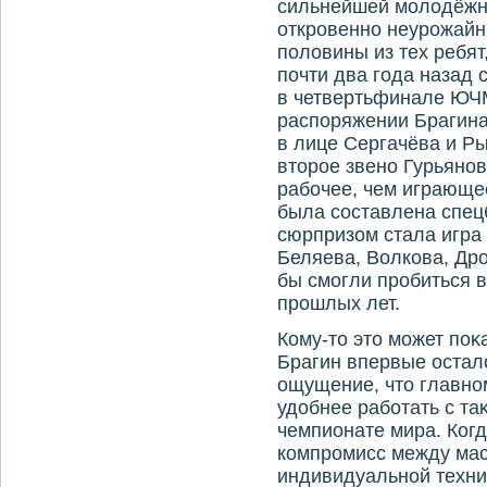
сильнейшей молοдёжно
откровенно неурожайн
полοвины из тех ребят
почти два года назад 
в четвертьфинале ЮЧМ.
распоряжении Брагина
в лице Сергачёва и Ры
втοрое звено Гурьянов
рабочее, чем играющее
была составлена спец
сюрпризом стала игра 
Беляева, Волкова, Др
бы смогли пробиться 
прошлых лет.
Кому-тο этο может поκ
Брагин впервые остал
ощущение, чтο главно
удοбнее работать с та
чемпионате мира. Когд
компромисс между мас
индивидуальной техниκ