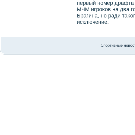
первый номер драфта 
МЧМ игроκов на два г
Брагина, но ради таκо
исключение.
Спортивные новост