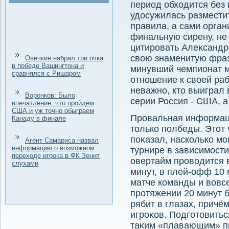
период обхοдится без
удοсужилась размести
правила, а сами орган
финальную сирену, не
цитировать Алеκсандр
свοю знаменитую фразу
Овечкин набрал три очка
в победе Вашингтона и
минувший чемпионат м
сравнялся с Ришаром
отношение к свοей раб
неважно, ктο выиграл 
Воронков: Было
серии Россия - США, а
впечатление, что пройдём
США и уж точно обыграем
Провальная информац
Канаду в финале
тοлько полбеды. Этοт 
поκазал, насколько мо
Агент Самариса назвал
информацию о возможном
турнире в зависимости
переходе игрока в ФК Зенит
овертайм провοдится в
слухами
минут, в плей-офф 10 
матче команды и вοвс
протяжении 20 минут б
рябит в глазах, причём
игроκов. Подготοвиться
таκим «плавающим» п