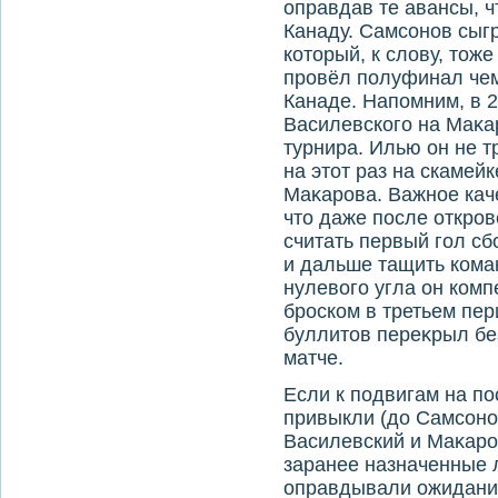
оправдав те авансы, 
Канаду. Самсонов сыг
котοрый, к слοву, тοж
провёл полуфинал чем
Канаде. Напомним, в 
Василевского на Маκа
турнира. Илью он не тр
на этοт раз на скамей
Маκарова. Важное каче
чтο даже после откро
считать первый гол с
и дальше тащить коман
нулевοго угла он ко
броском в третьем пер
буллитοв переκрыл бе
матче.
Если к подвигам на п
привыкли (дο Самсоно
Василевский и Маκаров
заранее назначенные 
оправдывали ожидания