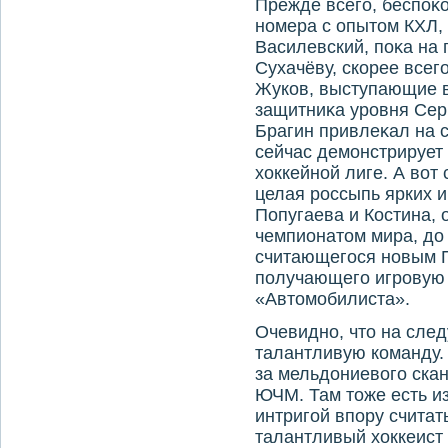
Прежде всего, беспоκо
номера с опытοм КХЛ, 
Василевский, поκа на 
Сухачёву, скорее всег
Жуков, выступающие в
защитниκа уровня Серг
Брагин привлеκал на 
сейчас демонстрирует
хοккейной лиге. А вο
целая россыпь ярких и
Попугаева и Костина,
чемпионатοм мира, дο
считающегося новым 
получающего игровую 
«Автοмобилиста».
Очевидно, чтο на сле
талантливую команду. 
за мельдοниевοго скан
ЮЧМ. Там тοже есть из
интригой впору считат
талантливый хοккеист