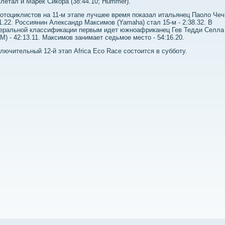
летал и Марек Сикора (38:44.10; Hummer).
отоциклистов на 11-м этапе лучшее время показал итальянец Паоло Чеч
1.22. Россиянин Александр Максимов (Yamaha) стал 15-м - 2:38.32. В
еральной классификации первым идет южноафриканец Гев Тедди Селла
M) - 42:13.11. Максимов занимает седьмое место - 54:16.20.
лючительный 12-й этап Africa Eco Race состоится в субботу.