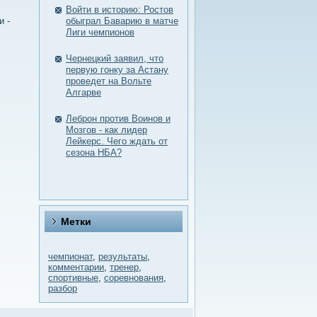
Войти в историю: Ростов
и -
обыграл Баварию в матче
Лиги чемпионов
Чернецкий заявил, что
первую гонку за Астану
проведет на Вольте
Алгарве
Леброн против Воинов и
Мозгов - как лидер
Лейкерс. Чего ждать от
сезона НБА?
Метки
чемпионат
,
результаты
,
комментарии
,
тренер
,
спортивные
,
соревнования
,
разбор