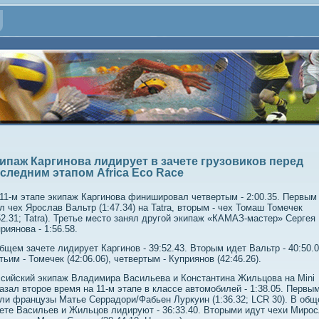
ипаж Каргинова лидирует в зачете грузовиков перед
следним этапом Africa Eco Race
11-м этапе экипаж Каргинова финишировал четвертым - 2:00.35. Первым
л чех Ярослав Вальтр (1:47.34) на Tatra, вторым - чех Томаш Томечек
52.31; Tatra). Третье место занял другой экипаж «КАМАЗ-мастер» Сергея
риянова - 1:56.58.
бщем зачете лидирует Каргинов - 39:52.43. Вторым идет Вальтр - 40:50.0
тьим - Томечек (42:06.06), четвертым - Куприянов (42:46.26).
сийский экипаж Владимира Васильева и Константина Жильцова на Mini
азал второе время на 11-м этапе в классе автомобилей - 1:38.05. Первы
ли французы Матье Серрадори/Фабьен Луркуин (1:36.32; LCR 30). В об
ете Васильев и Жильцов лидируют - 36:33.40. Вторыми идут чехи Миро