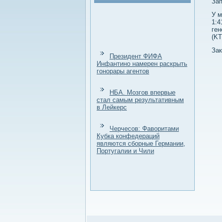
Зап
У м
1:4
ген
(KT
Зак
Президент ФИФА
Инфантино намерен раскрыть
гонорары агентов
НБА. Мозгов впервые
стал самым результативным
в Лейкерс
Черчесов: Фаворитами
Кубка конфедераций
являются сборные Германии,
Португалии и Чили