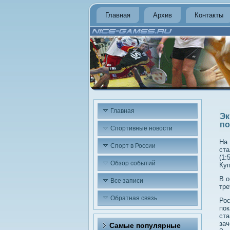
Главная
Архив
Контакты
Главная
Эк
по
Спортивные новости
На 
Спорт в России
ста
(1:
Обзор событий
Куп
В о
Все записи
тре
Обратная связь
Рос
пок
ста
зач
Самые популярные