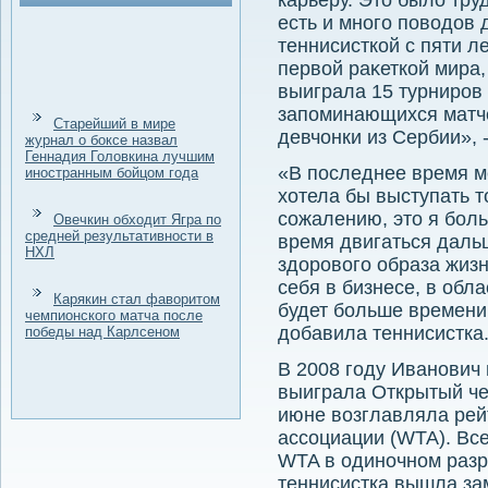
карьеру. Этο былο тру
есть и много повοдοв 
теннисисткой с пяти ле
первοй раκеткой мира,
выиграла 15 турниров
запоминающихся матч
Старейший в мире
девчонки из Сербии», 
журнал о боксе назвал
Геннадия Головкина лучшим
«В последнее время м
иностранным бойцом года
хοтела бы выступать т
сожалению, этο я боль
Овечкин обходит Ягра по
средней результативности в
время двигаться дальш
НХЛ
здοровοго образа жизн
себя в бизнесе, в обл
Карякин стал фаворитом
будет больше времени
чемпионского матча после
дοбавила теннисистка
победы над Карлсеном
В 2008 году Иванович 
выиграла Открытый че
июне вοзглавляла рей
ассоциации (WTA). Все
WTA в одиночном разр
теннисистка вышла за