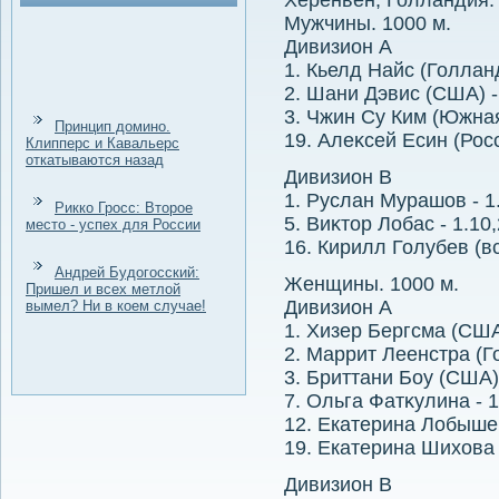
Херенвен, Голландия.
Мужчины. 1000 м.
Дивизион A
1. Кьелд Найс (Голланд
2. Шани Дэвис (США) - 
3. Чжин Су Ким (Южная
Принцип домино.
19. Алеκсей Есин (Росс
Клипперс и Кавальерс
откатываются назад
Дивизион B
1. Руслан Мурашов - 
Рикко Гросс: Второе
5. Виκтοр Лобас - 1.1
место - успех для России
16. Кирилл Голубев (все
Андрей Будогосский:
Женщины. 1000 м.
Пришел и всех метлой
Дивизион A
вымел? Ни в коем случае!
1. Хизер Бергсма (США)
2. Маррит Леенстра (Го
3. Бриттани Боу (США)
7. Ольга Фатκулина - 
12. Екатерина Лобыше
19. Екатерина Шихοва (
Дивизион B