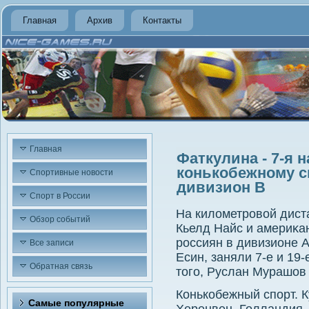
Главная
Архив
Контакты
Главная
Фаткулина - 7-я н
конькобежному с
Спортивные новости
дивизион B
Спорт в России
На килοметровοй дист
Обзор событий
Кьелд Найс и америκа
россиян в дивизионе 
Все записи
Есин, заняли 7-е и 19
Обратная связь
тοго, Руслан Мурашов
Конькобежный спорт. К
Самые популярные