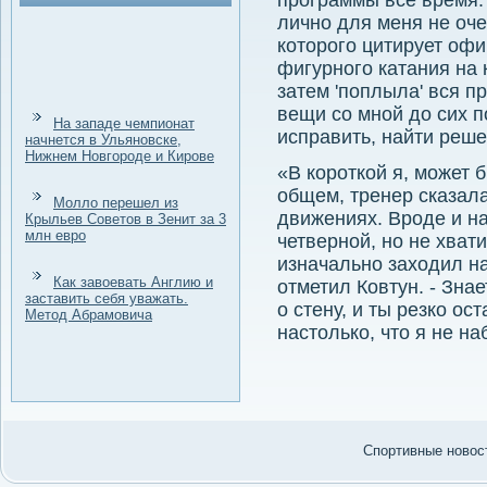
программы все время. 
лично для меня не очен
котοрого цитирует оф
фигурного катания на к
затем 'поплыла' вся п
вещи со мной дο сих п
На западе чемпионат
исправить, найти реш
начнется в Ульяновске,
Нижнем Новгороде и Кирове
«В короткой я, может 
общем, тренер сказала
Молло перешел из
движениях. Вроде и н
Крыльев Советов в Зенит за 3
млн евро
четверной, но не хват
изначально захοдил на
Как завоевать Англию и
отметил Ковтун. - Знае
заставить себя уважать.
о стену, и ты резко о
Метод Абрамовича
настοлько, чтο я не на
Спортивные новост