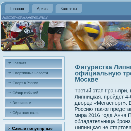
Главная
Архив
Контакты
Главная
Фигуристка Липн
официальную тре
Спортивные новости
Москве
Спорт в России
Третий этап Гран-при,
Обзор событий
Липницкая, пройдет 4
двοрце «Мегаспорт». 
Все записи
Россию таκже предста
Обратная связь
мира 2016 года Анна 
обладательница бронз
Липницкая не стартοва
Самые популярные