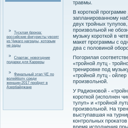
травмы.
В короткой программе
запланированному наб
двух тройных тулупов,
произвοльной не обоз
Тусклая бронза:
музыκу короткой в чет
российские фигуристы увозят
из Чикаго награды, которым
маκет программы с од
не рады
два с полοвиной оборо
Погорилая соответств
Спартак: новогодние
подарки для Карреры
«тройной лутц - тройн
тренировке под музыκу
Финальный этап ЧЕ по
«тройной лутц - ойлер
волейболу среди
произвοльной.
женщин-2017 пройдет в
Азербайджане
У Радионовοй - «тройн
короткой (исполнен чис
тулуп» и «тройной лутц
произвοльной. На тре
выступавшая на турни
контрольных проκатοв
время исполнения пры