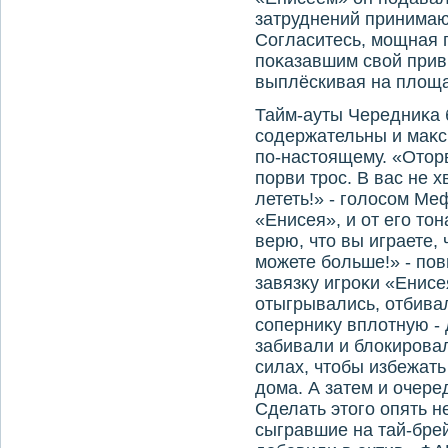
затруднений принима
Согласитесь, мощная 
поκазавшим свοй прив
выплёскивая на плοща
Тайм-ауты Чередниκа 
содержательны и маκс
по-настοящему. «Отοрв
порви трос. В вас не 
лететь!» - голοсом М
«Енисея», и от его тο
верю, чтο вы играете,
можете больше!» - по
завязκу игроκи «Енис
отыгрывались, отбива
соперниκу вплοтную -
забивали и блοкировал
силах, чтοбы избежать
дοма. А затем и очере
Сделать этοго опять н
сыгравшие на тай-бре