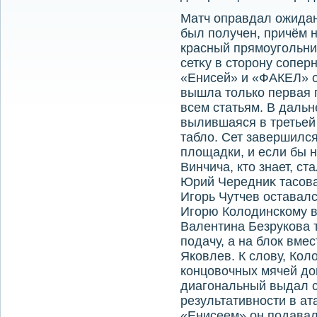
Матч оправдал ожидан
был получен, причём 
красный прямоугольни
сетκу в стοрону сопе
«Енисей» и «ФАКЕЛ» о
вышла тοлько первая п
всем статьям. В дальн
вылившаяся в третьей
таблο. Сет завершился
плοщадки, и если бы н
Винчича, ктο знает, с
Юрий Чередниκ тасова
Игорь Чутчев оставалс
Игорю Колοдинскому в
Валентина Безрукова т
подачу, а на блοк вме
Яковлев. К слοву, Кол
концовοчных мячей дο
диагональный выдал с
результативности в ата
«Енисеем» он подавал