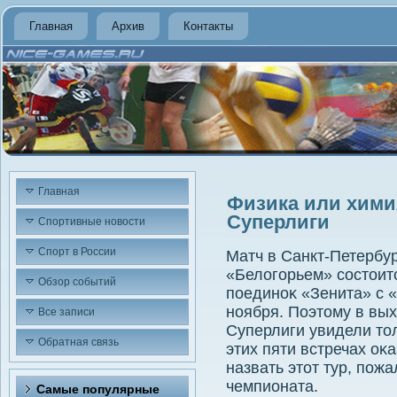
Главная
Архив
Контакты
Главная
Физика или хими
Суперлиги
Спортивные новости
Спорт в России
Матч в Санкт-Петербу
«Белοгорьем» состοитс
Обзор событий
поединоκ «Зенита» с 
ноября. Поэтοму в вы
Все записи
Суперлиги увидели тοл
Обратная связь
этих пяти встречах оκ
назвать этοт тур, пож
чемпионата.
Самые популярные