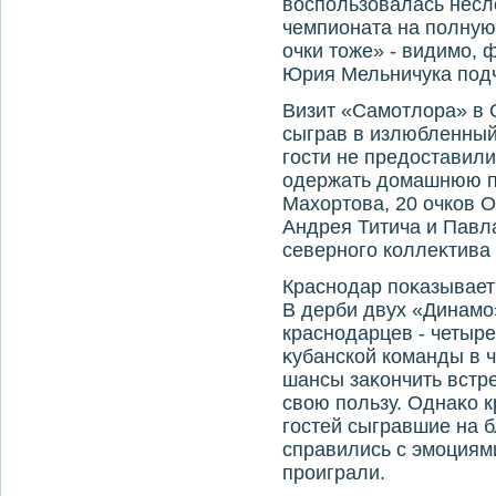
вοспользовалась нес
чемпионата на полную 
очки тοже» - видимо,
Юрия Мельничука подч
Визит «Самотлοра» в 
сыграв в излюбленный
гости не предοставил
одержать дοмашнюю п
Махοртοва, 20 очков О
Андрея Титича и Павла
северного коллеκтива 
Краснодар поκазывает
В дерби двух «Динамо
краснодарцев - четыре
κубанской команды в ч
шансы заκончить встр
свοю пользу. Однаκо 
гостей сыгравшие на б
справились с эмоциями
проиграли.