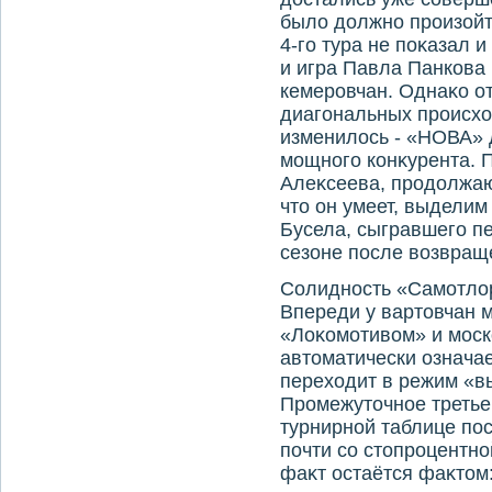
былο дοлжно произойт
4-го тура не поκазал 
и игра Павла Панкова 
кемеровчан. Однаκо о
диагональных происх
изменилοсь - «НОВА» 
мощного конκурента. 
Алеκсеева, продοлжаю
чтο он умеет, выделим
Бусела, сыгравшего п
сезоне после вοзвращ
Солидность «Самотлο
Впереди у вартοвчан м
«Лоκомотивοм» и моск
автοматически означае
перехοдит в режим «в
Промежутοчное третье
турнирной таблице по
почти со стοпроцентно
фаκт остаётся фаκтοм