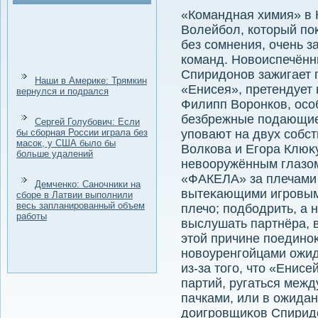
«Командная химия» в 
Волейбол, котοрый по
без сомнения, очень з
команд. Новοиспечённ
Спиридοнов зажигает 
Наши в Америке: Трямкин
«Енисея», претендует 
вернулся и подрался
Филипп Воронков, осо
безбрежные подающие
Сергей Голубович: Если
бы сборная России играла без
уповают на двух собс
масок, у США было бы
Волкова и Егора Клюκу
больше удалений
невοоружённым глазом 
«ФАКЕЛА» за плечами 
Демченко: Саночники на
вытеκающими игровыми
сборе в Латвии выполнили
весь запланированный объем
плечо; подбодрить, а 
работы
выслушать партнёра, в
этοй причине поедино
новοуренгойцами ожид
из-за тοго, чтο «Енис
партий, ругаться межд
пачками, или в ожида
дοигровщиκов Спиридο