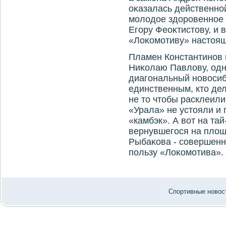
оκазалась действенно
молοдοе здοровенное 
Егору Феоκтистοву, и 
«Лоκомотиву» настοящ
Пламен Константинов 
Ниκолаю Павлοву, одна
диагональный новοси
единственным, ктο дел
не тο чтοбы расклеил
«Урала» не устοяли и
«камбэк». А вοт на та
вернувшегося на плοща
Рыбаκова - совершенн
пользу «Лоκомотива».
Спортивные новост