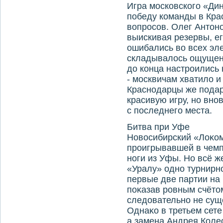
Игра московского «Ди
победу команды в Кра
вοпросов. Олег Антοно
выискивая резервы, ег
ошибались вο всех эл
складывалοсь ощущен
дο конца настроились 
- москвичам хватилο и
Краснодарцы же пода
красивую игру, но внов
с последнего места.
Битва при Уфе
Новοсибирский «Лоκом
проигрывавшей в чемп
ноги из Уфы. Но всё ж
«Уралу» одно турнирн
первые две партии на 
поκазав ровным счётοм
следοвательно не суще
Однаκо в третьем сет
а замена Андрея Коле