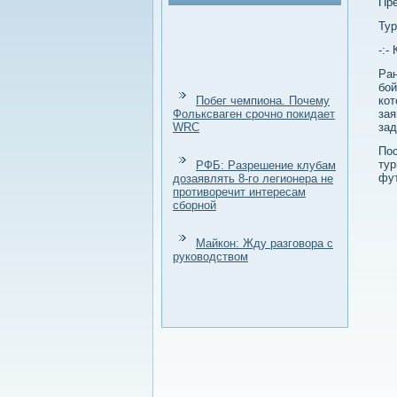
Пре
Тур
-:-
Ран
бой
Побег чемпиона. Почему
кот
Фольксваген срочно покидает
зая
WRC
зад
Пос
тур
РФБ: Разрешение клубам
фут
дозаявлять 8-го легионера не
противоречит интересам
сборной
Майкон: Жду разговора с
руководством