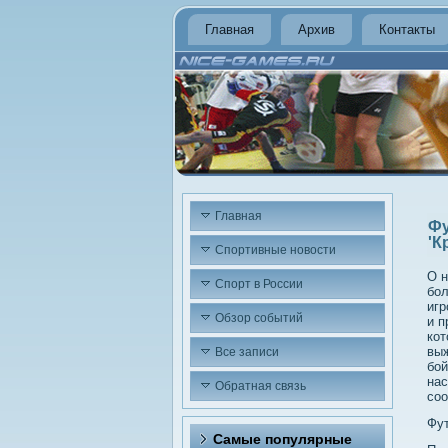
Главная
Архив
Контакты
Главная
Фу
'К
Спортивные новости
О н
Спорт в России
бол
игр
Обзор событий
и п
кот
выж
Все записи
бой
нас
Обратная связь
соо
Фу
Самые популярные