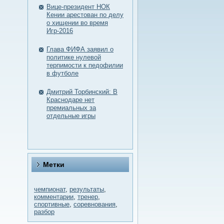
Вице-президент НОК
Кении арестован по делу
о хищении во время
Игр-2016
Глава ФИФА заявил о
политике нулевой
терпимости к педофилии
в футболе
Дмитрий Торбинский: В
Краснодаре нет
премиальных за
отдельные игры
Метки
чемпионат
,
результаты
,
комментарии
,
тренер
,
спортивные
,
соревнования
,
разбор