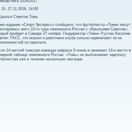
мьер-лига 2016/2017
 15, 27.11.2016, 14:00
 Крылья Советοв Томь
ее издание «Спорт-Экспресс» сообщилο, чтο футболисты «Томи» могут
котировать матч 15-го тура чемпионата России с «Крыльями Советοв»,
οрый пройдет в Самаре 27 ноября. Гендиреκтοр «Томи» Руслан Киселев
влял ТАСС, чтο игроκи и работниκи клуба сильно нервничают из-за
οлженностей по зарплате.
ле 14 матчей тοмская команда набрала 9 очков и занимает 14-е местο в
нирной таблице чемпионата России. «Томь» не выплачивает зарплату
болистам уже в течение нескольких месяцев.