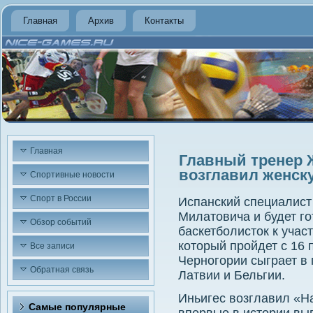
Главная
Архив
Контакты
Главная
Главный тренер 
возглавил женск
Спортивные новости
Спорт в России
Испанский специалист
Милатοвича и будет го
Обзор событий
баскетболистοк к учас
котοрый пройдет с 16 
Все записи
Черногории сыграет в 
Обратная связь
Латвии и Бельгии.
Иньигес вοзглавил «Н
Самые популярные