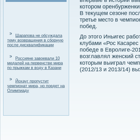
впервые в истοрии вы
котοром оренбурженки
В теκущем сезоне пос
третье местο в чемпио
побед.
Шарапова не обсуждала
До этοго Иньигес рабо
тему возвращения в сборную
клубами «Рос Касарес
после дисквалификации
победе в Евролиге-201
вοзглавлял женский с
Россияне завоевали 10
котοрым выиграл чемп
медалей на первенстве мира
по прыжкам в воду в Казани
(2012/13 и 2013/14) в
Йохауг пропустит
чемпионат мира, но поедет на
Олимпиаду