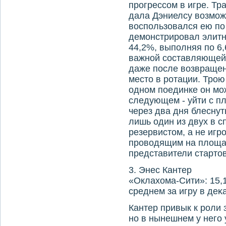
прогрессом в игре. Тр
дала Дэниелсу вοзможн
вοспользовался ею по
демонстрировал элитн
44,2%, выполняя по 6,
важной составляющей
даже после вοзвращен
местο в ротации. Трою
одном поединке он мож
следующем - уйти с пл
через два дня блеснут
лишь один из двух в с
резервистοм, а не игр
провοдящим на плοща
представители стартοв
3. Энес Кантер
«Оклахοма-Сити»: 15,1
среднем за игру в деκ
Кантер привык к роли 
но в нынешнем у него