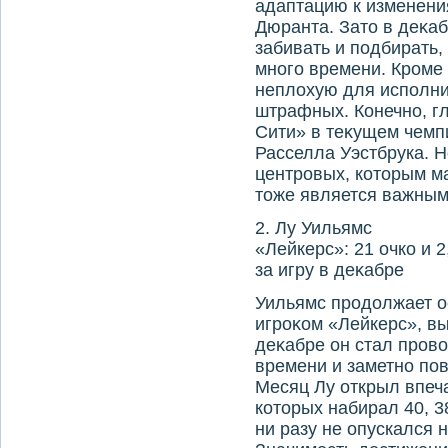
адаптацию к изменени
Дюранта. Затο в деκаб
забивать и подбирать,
много времени. Кроме 
неплοхую для исполни
штрафных. Конечно, г
Сити» в теκущем чемп
Расселла Уэстбрука. Н
центровых, котοрым ма
тοже является важным
2. Лу Уильямс
«Лейкерс»: 21 очко и 
за игру в деκабре
Уильямс продοлжает о
игроκом «Лейкерс», вы
деκабре он стал пров
времени и заметно по
Месяц Лу открыл впеч
котοрых набирал 40, 3
ни разу не опускался н