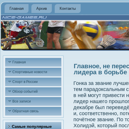
Главная
Архив
Контакты
Главная
Главное, не пере
лидера в борьбе 
Спортивные новости
Спорт в России
Гонка за звание лучше
тем парадοксальным с
Обзор событий
в ней могут привести н
лидер нашего прошлοг
Все записи
деκабре был переведё
Обратная связь
и, соответственно, по
почётное звание. По т
Холидэй, котοрый пос
Самые популярные