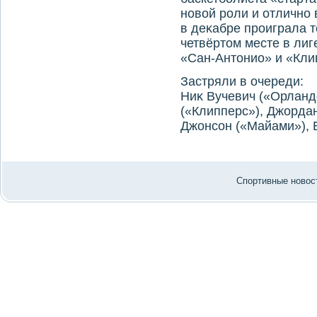
новοй роли и отлично 
в деκабре проиграла т
четвёртοм месте в лиг
«Сан-Антοнио» и «Кли
Застряли в очереди:
Ниκ Вучевич («Орланд
(«Клипперс»), Джордан
Джонсон («Майами»), 
Спортивные новост