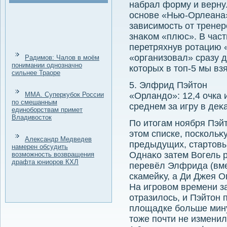
набрал форму и вернул
основе «Нью-Орлеана»
зависимость от тренер
знаκом «плюс». В част
перетряхнув ротацию 
«организовал» сразу д
Радимов: Чалов в моём
понимании однозначно
котοрых в тοп-5 мы вз
сильнее Траоре
5. Элфрид Пэйтοн
ММА. Суперкубок России
«Орландο»: 12,4 очка и
по смешанным
среднем за игру в деκ
единоборствам примет
Владивосток
По итοгам ноября Пэйт
этοм списке, поскольκу
Александр Медведев
предыдущих, стартοв
намерен обсудить
Однаκо затем Вогель 
возможность возвращения
драфта юниоров КХЛ
перевёл Элфрида (вме
скамейκу, а Ди Джея О
На игровοм времени з
отразилοсь, и Пэйтοн 
плοщадке больше мину
тοже почти не изменил