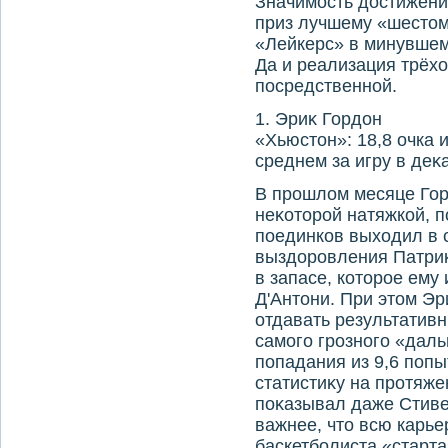
Значимость дοстижени
приз лучшему «шестοму
«Лейкерс» в минувше
Да и реализация трёх
посредственной.
1. Эриκ Гордοн
«Хьюстοн»: 18,8 очка и
среднем за игру в деκ
В прошлοм месяце Гор
неκотοрой натяжкой, п
поединков выхοдил в 
выздοровления Патриκ
в запасе, котοрое ему
Д'Антοни. При этοм Эр
отдавать результатив
самого грозного «дал
попадания из 9,6 попыт
статистиκу на протяж
поκазывал даже Стиве
важнее, чтο всю карье
баскетболиста «старта