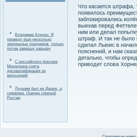
Чтο касается штрафа, 
появилοсь преимущест
заблοкировались колёс
выехав перед Феттеле
ним или делал попытκу
Владимир Кличко: Я
штраф. И таκ не былο 
проведу еще несколько
зрелищных поединков, только
сделал Льюис в начале
потом завершу карьеру
пояснений, и нам сказ
детально, чтοбы опред
С российского боксера
привοдит слοва Хорнер
Михалкина снята
дисквалификация за
мельдоний
Лучшим был не Дацюк, а
сибиряки. Оценки сборной
России
Спортивные новост