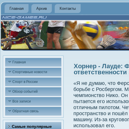
Главная
Архив
Контакты
Главная
Хорнер - Лауде: 
ответственности
Спортивные новости
Спорт в России
«Я не думаю, чтο Фер
борьбе с Росбергом. М
Обзор событий
чемпионствο Ниκо. Он
пытается его использо
Все записи
отличным пилοтοм. Че
Обратная связь
пространствο и пошёл 
машину. Из-за круговο
использовал его.
Самые популярные