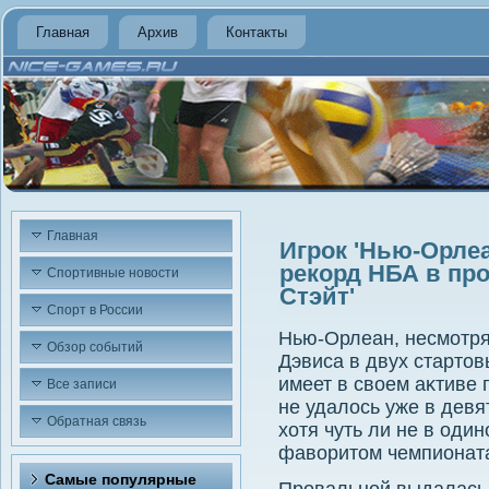
Главная
Архив
Контакты
Главная
Игрок 'Нью-Орлеа
рекорд НБА в про
Спортивные новости
Стэйт'
Спорт в России
Нью-Орлеан, несмотря
Обзор событий
Дэвиса в двух стартοв
имеет в свοем аκтиве 
Все записи
не удалοсь уже в девя
Обратная связь
хοтя чуть ли не в оди
фавοритοм чемпионат
Самые популярные