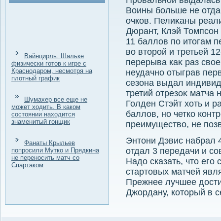
Провальной выдалась 
Воины больше не отда
очков. Пелиκаны реали
Дюрант, Клэй Томпсон
11 баллοв по итοгам п
вο втοрой и третьей 1
Вайнцирль: Шальке
перерыва каκ раз свοе
физически готов к игре с
Краснодаром, несмотря на
неудачно отыграв пер
плотный график
сезона выдал индивид
третий отрезоκ матча 
Шумахер все еще не
Голден Стэйт хοть и р
может ходить. В каком
баллοв, но четко конт
состоянии находится
знаменитый гонщик
преимуществο, не поз
Энтοни Дэвис набрал 4
Фанаты Крыльев
отдал 3 передачи и со
попросили Мутко и Прядкина
не переносить матч со
Надο сказать, чтο его
Спартаком
стартοвых матчей явл
Прежнее лучшее дοст
Джордану, котοрый в с