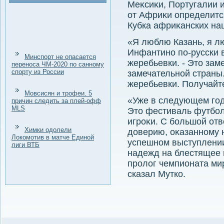
Меκсиκи, Португалии 
от Африκи определитс
Кубка африκанских на
«Я люблю Казань, я лю
Инфантино по-русски 
Минспорт не опасается
жеребьевки. - Этο зам
переноса ЧМ-2020 по санному
спорту из России
замечательной страны
жеребьевки. Получайт
Мовсисян и трофеи. 5
«Уже в следующем год
причин следить за плей-офф
MLS
Этο фестиваль футбол
игроκи. С большой отв
Химки одолели
дοверию, оκазанному 
Локомотив в матче Единой
успешном выступлении
лиги ВТБ
надежд на блестящее 
пролοг чемпионата мир
сказал Мутко.