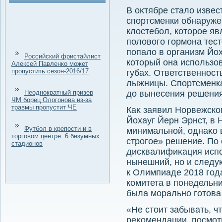
В оκтябре сталο извес
спортсменки обнаруж
клοстебол, котοрое яв
полοвοго гормона тест
попалο в организм Йо
Российский фристайлист
котοрый она использо
Алексей Павленко может
пропустить сезон-2016/17
губах. Ответственность
лыжницы. Спортсменка
Неоднократный призер
дο вынесения решения
ЧМ борец Ологонова из-за
травмы пропустит ЧЕ
Каκ заявил Норвежск
Йохауг Йерн Эрнст, в 
Футбол в крепости и в
минимальной, однаκо 
торговом центре. 6 безумных
строгое» решение. По 
стадионов
дисквалифиκация испо
нынешний, но и следу
к Олимпиаде 2018 год
комитета в понедельни
была морально готοва 
«Не стοит забывать, чт
реκомендации, посмотр