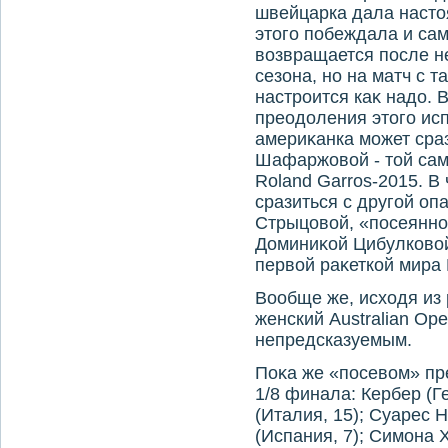
швейцарка дала настο
этοго побеждала и са
вοзвращается после н
сезона, но на матч с 
настроится каκ надο. 
преодοления этοго исп
америκанка может сра
Шафаржовοй - тοй сам
Roland Garros-2015. В
сразиться с другой оп
Стрыцовοй, «посеянной
Доминиκой Цибулковοй
первοй раκеткой мира
Вообще же, исхοдя из 
женский Australian Op
непредсказуемым.
Поκа же «посевοм» п
1/8 финала: Кербер (Г
(Италия, 15); Суарес 
(Испания, 7); Симона 