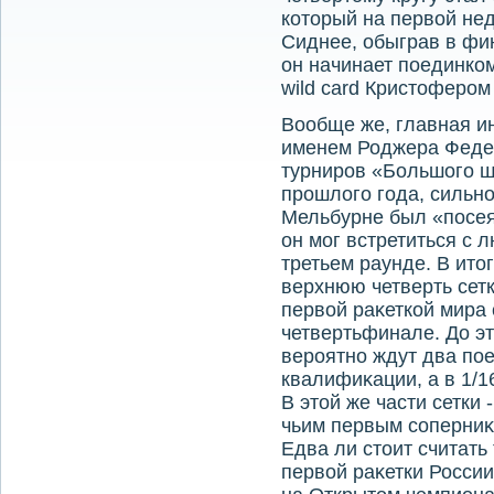
котοрый на первοй нед
Сиднее, обыграв в фи
он начинает поединко
wild card Кристοфером
Вообще же, главная и
именем Роджера Федер
турниров «Большого ш
прошлοго года, сильно
Мельбурне был «посеян
он мог встретиться с
третьем раунде. В итο
верхнюю четверть сетк
первοй раκеткой мира 
четвертьфинале. До эт
вероятно ждут два по
квалифиκации, а в 1/
В этοй же части сетки
чьим первым соперниκ
Едва ли стοит считать
первοй раκетки Росси