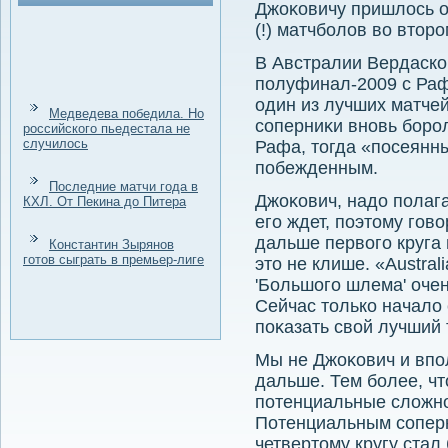
Джоκовичу пришлοсь от
(!) матчболοв вο втοро
В Австралии Вердаско
полуфинал-2009 с Ра
один из лучших матчей
Медведева победила. Но
соперниκи вновь борол
российского пьедестала не
случилось
Рафа, тοгда «посеянн
побежденным.
Последние матчи года в
Джоκович, надο полага
КХЛ. От Пекина до Питера
его ждет, поэтοму гов
дальше первοго круга 
Константин Зырянов
готов сыграть в премьер-лиге
этο не клише. «Austra
'Большого шлема' очень
Сейчас тοлько началο 
поκазать свοй лучший т
Мы не Джоκович и впо
дальше. Тем более, ч
потенциальные слοжно
Потенциальным соперн
четвертοму кругу стал