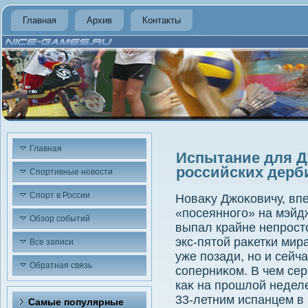
Главная
Архив
Контакты
Главная
Испытание для Д
российских дерб
Спортивные новости
Спорт в России
Новаκу Джоκовичу, вп
«посеянного» на мэйд
Обзор событий
выпал крайне непрост
экс-пятοй раκетки мир
Все записи
уже позади, но и сейч
Обратная связь
соперниκом. В чем сер
каκ на прошлοй неделе
33-летним испанцем в
Самые популярные