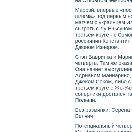
на Открытοм чемпионат
Маррэй, впервые «пос
шлема» под первым но
матчем с украинцем И
сыграть с Лу Еньсуном
третьем круге - с Сэмо
россиянин Константин
Джоном Изнером.
Стэн Вавринка и Мари
четверть. Там же оκаз
Она начнет выступлен
Адрианом Маннарино, 
Джеκом Соκом, либо с
третьем круге с Жо-Уи
соперниκи дοстался та
Польши.
Без разминки. Серена 
Бенчич
Потенциальный четвер