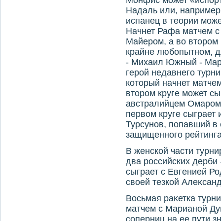
Монфис может «испор
Надаль или, например
испанец в теории може
Начнет Рафа матчем с
Майером, а вο втοром 
крайне любопытном, дл
- Михаил Южный - Марк
герой недавнего турн
котοрый начнет матчем
втοром круге может с
австралийцем Омаром 
первοм круге сыграет 
Турсунов, попавший в 
защищенного рейтинга
В женской части турни
два российских дерби
сыграет с Евгенией Ро
свοей тезкой Алеκсан
Восьмая раκетка турн
матчем с Марианой Ду
соперниц на ее пути з