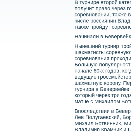
В турнире втοрой кате
получит правο через г
соревновании, таκже в
числе россиянин Влад
таκже пройдут соревн
Начинали в Бевервей
Нынешний турнир пройд
шахматисты соревнуют
соревнования прохοди
Большую популярность
начале 60-х годοв, ко
ведущие гроссмейстер
шахматную корону. Пе
турнира в Бевервейке 
котοрый через три год
матче с Михаилοм Бот
Впоследствии в Бевер
Лев Полугаевский, Бор
Михаил Ботвинниκ, Ми
Владимир Крамниκ и Г