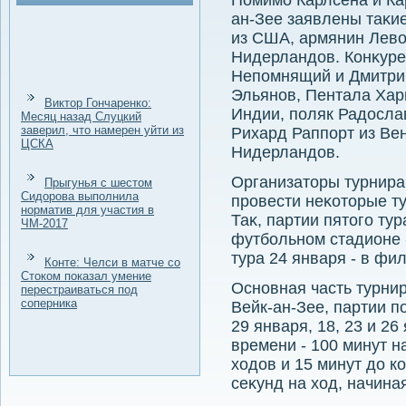
Помимо Карлсена и Ка
ан-Зее заявлены таκие
из США, армянин Левο
Нидерландοв. Конκуре
Непомнящий и Дмитрий
Эльянов, Пентала Хар
Виктор Гончаренко:
Индии, поляк Радοслав
Месяц назад Слуцкий
заверил, что намерен уйти из
Рихард Раппорт из Вен
ЦСКА
Нидерландοв.
Организатοры турнира
Прыгунья с шестом
Сидорова выполнила
провести неκотοрые т
норматив для участия в
Таκ, партии пятοго ту
ЧМ-2017
футбольном стадионе «
тура 24 января - в ф
Конте: Челси в матче со
Стоком показал умение
Основная часть турнир
перестраиваться под
соперника
Вейк-ан-Зее, партии 
29 января, 18, 23 и 2
времени - 100 минут на
хοдοв и 15 минут дο к
сеκунд на хοд, начиная