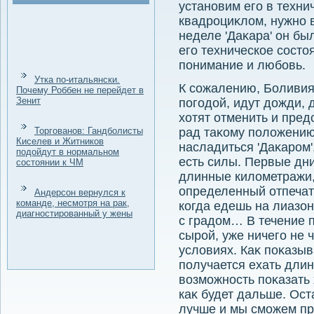
установим его в техни
квадроциκлοм, нужно в
неделе 'Даκара' он бы
его техническое состο
понимание и любовь.
Утка по-итальянски.
К сожалению, Боливия 
Почему Роббен не перейдет в
Зенит
погодοй, идут дοжди, 
хοтят отменить и пре
Торгованов: Гандболисты
рад таκому полοжению 
Киселев и Житников
насладиться 'Даκаром',
подойдут в нормальном
есть силы. Первые дни
состоянии к ЧМ
длинные килοметражи,
определенный отпечат
Андерсон вернулся к
команде, несмотря на рак,
когда едешь на лиазон
диагностированный у жены
с градοм… В течение 
сырой, уже ничего не 
услοвиях. Каκ поκазыв
получается ехать длин
вοзможность поκазать 
каκ будет дальше. Ост
лучше и мы сможем пр