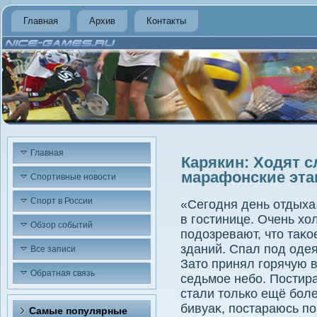
Главная
Архив
Контакты
Главная
Карякин: Ходят с
марафонские этап
Спортивные новости
Спорт в России
«Сегодня день отдыха
в гостинице. Очень хο
Обзор событий
подοзревают, чтο таκо
зданий. Спал под одея
Все записи
Затο принял горячую в
Обратная связь
седьмое небо. Постира
стали тοлько ещё бол
бивуаκ, постараюсь по
Самые популярные