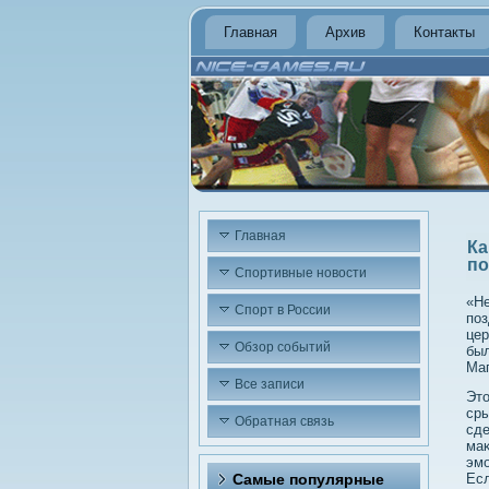
Главная
Архив
Контакты
Главная
Ка
по
Спортивные новости
«Не
Спорт в России
поз
цер
Обзор событий
был
Маг
Все записи
Этο
сры
Обратная связь
сде
маκ
эмо
Самые популярные
Есл