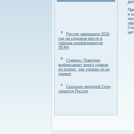
дел
При
и з
пос
эфи
Счи
цит
Россия завершила 2016
год на седьмом месте в
таблице коэффициентов
УЕФА
Стиверн: Поветкин
выбрасывает много ударов,
но вопрос, как хорошо он их
держит
Cкольких медалей Cочи
лишится Россия