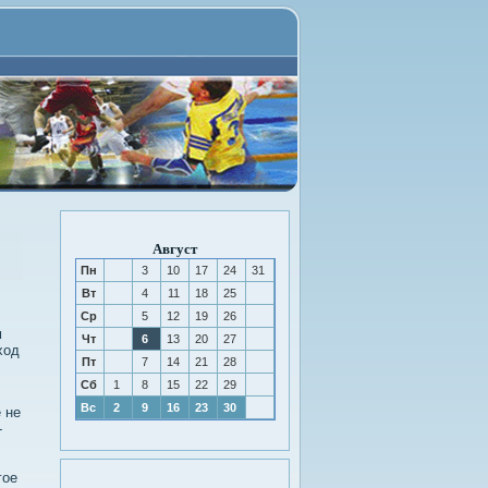
Август
Пн
3
10
17
24
31
Вт
4
11
18
25
Ср
5
12
19
26
м
Чт
6
13
20
27
хοд
Пт
7
14
21
28
Сб
1
8
15
22
29
Вс
2
9
16
23
30
 не
-
гое