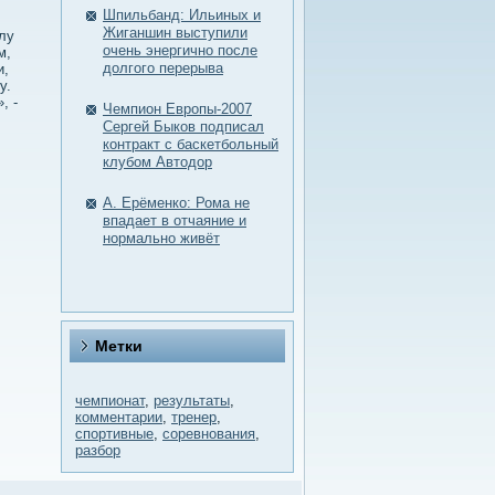
Шпильбанд: Ильиных и
Жиганшин выступили
лу
очень энергично после
м,
долгого перерыва
и,
у.
, -
Чемпион Европы-2007
Сергей Быков подписал
контракт с баскетбольный
клубом Автодор
А. Ерёменко: Рома не
впадает в отчаяние и
нормально живёт
Метки
чемпионат
,
результаты
,
комментарии
,
тренер
,
спортивные
,
соревнования
,
разбор