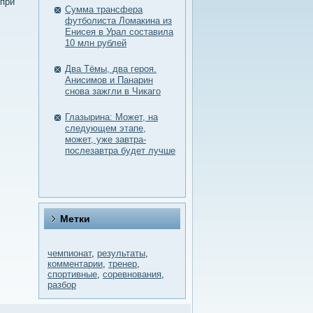
 при
Сумма трансфера
футболиста Ломакина из
Енисея в Урал составила
10 млн рублей
Два Тёмы, два героя.
Анисимов и Панарин
снова зажгли в Чикаго
Глазырина: Может, на
следующем этапе,
может, уже завтра-
послезавтра будет лучше
Метки
чемпионат
,
результаты
,
комментарии
,
тренер
,
спортивные
,
соревнования
,
разбор