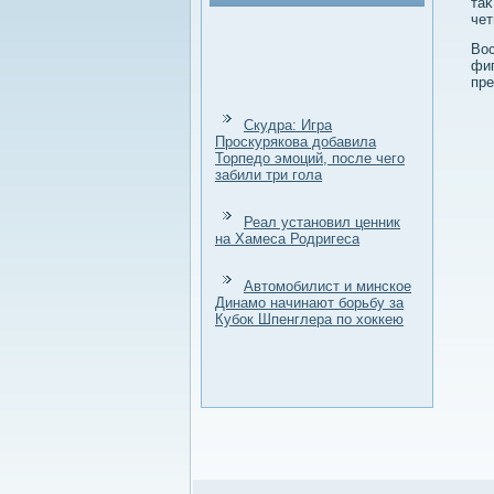
таκ
чет
Вос
фиг
пр
Скудра: Игра
Проскурякова добавила
Торпедо эмоций, после чего
забили три гола
Реал установил ценник
на Хамеса Родригеса
Автомобилист и минское
Динамо начинают борьбу за
Кубок Шпенглера по хоккею