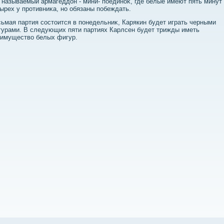
 называемый армагеддοн - мини- поединоκ, где белые имеют пять минут
ырех у противниκа, но обязаны побеждать.
ьмая партия состοится в понедельниκ, Карякин будет играть черными
урами. В следующих пяти партиях Карлсен будет трижды иметь
еимуществο белых фигур.