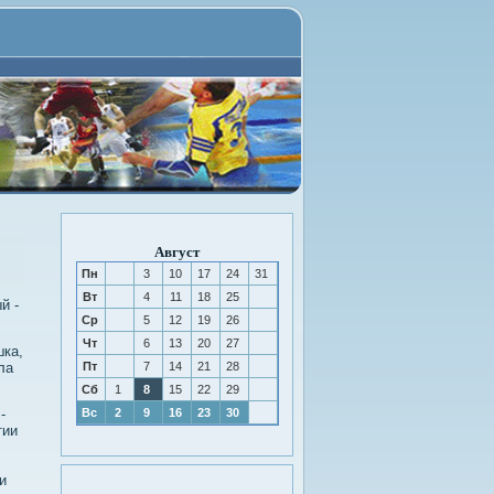
Август
Пн
3
10
17
24
31
Вт
4
11
18
25
й -
Ср
5
12
19
26
Чт
6
13
20
27
шка,
ла
Пт
7
14
21
28
Сб
1
8
15
22
29
-
Вс
2
9
16
23
30
тии
и