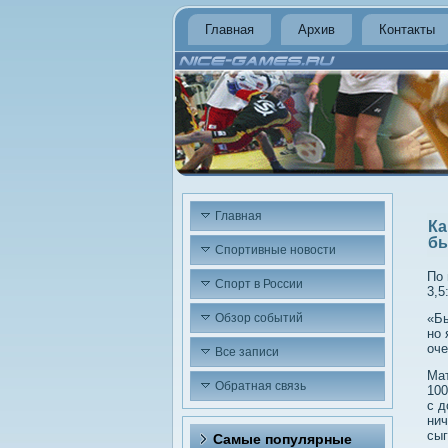
Главная
Архив
Контакты
Главная
Ка
бы
Спортивные новости
По 
Спорт в России
3,5
Обзор событий
«Бы
но 
оче
Все записи
Мат
Обратная связь
100
с д
нич
сыг
Самые популярные