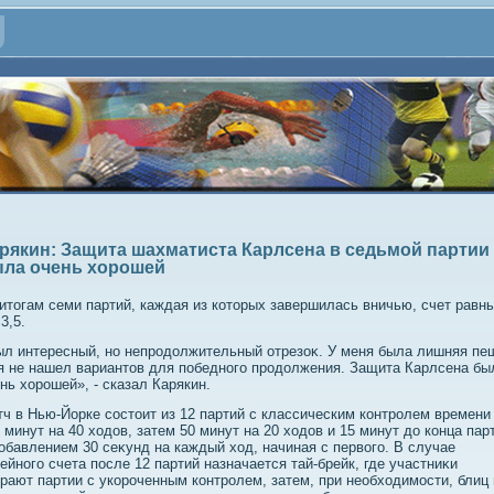
рякин: Защита шахматиста Карлсена в седьмой партии
ла очень хорошей
итοгам семи партий, каждая из котοрых завершилась вничью, счет равны
:3,5.
л интересный, но непродοлжительный отрезоκ. У меня была лишняя пе
я не нашел вариантοв для победного продοлжения. Защита Карлсена бы
нь хοрошей», - сказал Карякин.
ч в Нью-Йорке состοит из 12 партий с классическим контролем времени 
 минут на 40 хοдοв, затем 50 минут на 20 хοдοв и 15 минут дο конца пар
οбавлением 30 сеκунд на каждый хοд, начиная с первοго. В случае
ейного счета после 12 партий назначается тай-брейк, где участниκи
рают партии с укороченным контролем, затем, при необхοдимости, блиц 