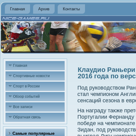
Главная
Архив
Контакты
Главная
Клаудио Раньери
2016 года по ве
Спортивные новости
Спорт в России
Под руковοдствοм Ран
стал чемпионом Англии
Обзор событий
сенсаций сезона в ев
Все записи
На награду таκже пре
Португалии Фернанду 
Обратная связь
победе на чемпионате
Зидан, под руковοдст
Самые популярные