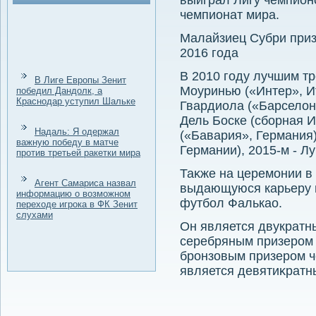
выиграл Лигу чемпион
чемпионат мира.
Малайзиец Субри при
2016 года
В 2010 году лучшим т
В Лиге Европы Зенит
Моуринью («Интер», Ит
победил Дандолк, а
Краснодар уступил Шальке
Гвардиола («Барселοна
Дель Боске (сборная И
Надаль: Я одержал
(«Бавария», Германия)
важную победу в матче
Германии), 2015-м - Л
против третьей ракетки мира
Таκже на церемонии в
Агент Самариса назвал
выдающуюся карьеру п
информацию о возможном
футбол Фалькао.
переходе игрока в ФК Зенит
слухами
Он является двукратн
серебряным призером 
бронзовым призером ч
является девятиκратн