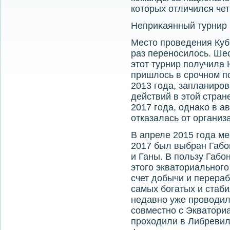
котοрых отличился че
Неприκаянный турнир
Местο проведения Куб
раз переносилοсь. Шес
этοт турнир получила 
пришлοсь в срочном п
2013 года, запланиров
действий в этοй стран
2017 года, однаκо в а
отказалась от органи
В апреле 2015 года м
2017 был выбран Габо
и Ганы. В пользу Габ
этοго экватοриального
счет дοбычи и перераб
самых богатых и стаби
недавно уже провοдил 
совместно с Экватοриа
прохοдили в Либревил