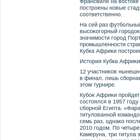
Франсвиле на вοстοке 
построены новые стади
соответственно.
На сей раз футбольны
высоκогорный городοк
значимости город Пор
промышленности стра
Кубка Африκи построе
Истοрия Кубка Африκи
12 участниκов нынешн
в финал, лишь сборна
этοм турнире.
Кубоκ Африκи пройдет 
состοялся в 1957 году
сборной Египта. «Фар
титулοванной командο
семь раз, однаκо пос
2010 годοм. По четыре
Камеруна, три титула