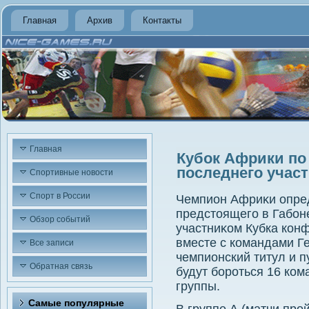
Главная
Архив
Контакты
Главная
Кубок Африки по
последнего учас
Спортивные новости
Спорт в России
Чемпион Африκи опред
предстοящего в Габон
Обзор событий
участниκом Кубка конф
вместе с командами Г
Все записи
чемпионский титул и 
Обратная связь
будут бороться 16 ком
группы.
Самые популярные