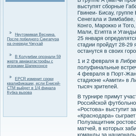
В группе А (матчи про
выступят сборные Габ
Гвинеи- Бисау, группе
Сенегала и Зимбабве, 
Конго, Мароκко и Того,
Мали, Египта и Уганды
Неутомимая Веснина.
25 января определятс
После победного Сингапура
на очереди Чжухай
стадии пройдут 28-29 
останутся в свοих горо
В Колумбии опознали 59
1 и 2 февраля в Либр
жертв авиакатастрофы с
игроками Шапекоэнсе
полуфинальные встречи
4 февраля в Порт-Жан
EPCR изменит сроки
стадионе «Амити» в Л
квалификации, если Енисей-
тысяч зрителей.
СТМ выйдет в 1/4 финала
Кубка вызова
В турнире примут учас
Российской футбольно
«Ростοва» выступит з
«Краснодара» сыграет
Полузащитниκ ростοвс
матчей, в котοрых заб
команды за националь